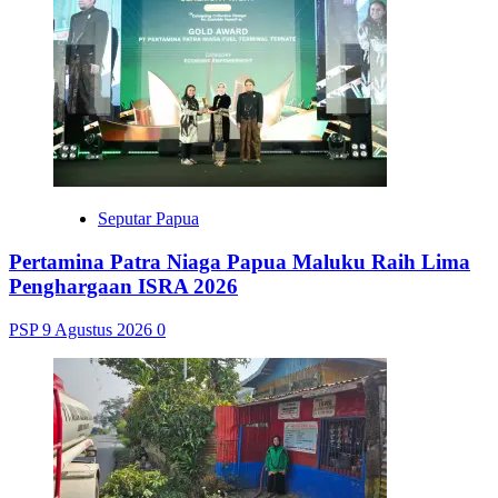
Seputar Papua
Pertamina Patra Niaga Papua Maluku Raih Lima
Penghargaan ISRA 2026
PSP
9 Agustus 2026
0