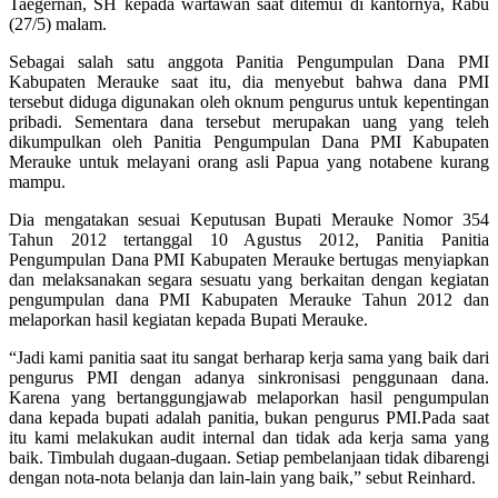
Taegernan, SH kepada wartawan saat ditemui di kantornya, Rabu
(27/5) malam.
Sebagai salah satu anggota Panitia Pengumpulan Dana PMI
Kabupaten Merauke saat itu, dia menyebut bahwa dana PMI
tersebut diduga digunakan oleh oknum pengurus untuk kepentingan
pribadi. Sementara dana tersebut merupakan uang yang teleh
dikumpulkan oleh Panitia Pengumpulan Dana PMI Kabupaten
Merauke untuk melayani orang asli Papua yang notabene kurang
mampu.
Dia mengatakan sesuai Keputusan Bupati Merauke Nomor 354
Tahun 2012 tertanggal 10 Agustus 2012, Panitia Panitia
Pengumpulan Dana PMI Kabupaten Merauke bertugas menyiapkan
dan melaksanakan segara sesuatu yang berkaitan dengan kegiatan
pengumpulan dana PMI Kabupaten Merauke Tahun 2012 dan
melaporkan hasil kegiatan kepada Bupati Merauke.
“Jadi kami panitia saat itu sangat berharap kerja sama yang baik dari
pengurus PMI dengan adanya sinkronisasi penggunaan dana.
Karena yang bertanggungjawab melaporkan hasil pengumpulan
dana kepada bupati adalah panitia, bukan pengurus PMI.Pada saat
itu kami melakukan audit internal dan tidak ada kerja sama yang
baik. Timbulah dugaan-dugaan. Setiap pembelanjaan tidak dibarengi
dengan nota-nota belanja dan lain-lain yang baik,” sebut Reinhard.