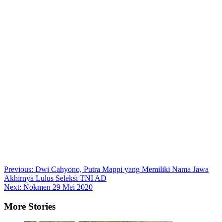
Post
Previous:
Dwi Cahyono, Putra Mappi yang Memiliki Nama Jawa
Akhirnya Lulus Seleksi TNI AD
navigation
Next:
Nokmen 29 Mei 2020
More Stories