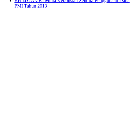
Ketua GAMKI Minta Kepolisian Selidiki Penggunaan Dana
PMI Tahun 2013