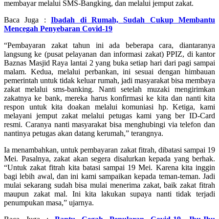
membayar melalui SMS-Bangking, dan melalui jemput zakat.
Baca Juga :
Ibadah di Rumah, Sudah Cukup Membantu
Mencegah Penyebaran Covid-19
“Pembayaran zakat tahun ini ada beberapa cara, diantaranya
langsung ke (pusat pelayanan dan informasi zakat) PPIZ, di kantor
Baznas Masjid Raya lantai 2 yang buka setiap hari dari pagi sampai
malam. Kedua, melalui perbankan, ini sesuai dengan himbauan
pemerintah untuk tidak keluar rumah, jadi masyarakat bisa membaya
zakat melalui sms-banking. Nanti setelah muzaki mengirimkan
zakatnya ke bank, mereka harus konfirmasi ke kita dan nanti kita
respon untuk kita doakan melalui komuniasi hp. Ketiga, kami
melayani jemput zakat melalui petugas kami yang ber ID-Card
resmi. Caranya nanti masyarakat bisa menghubingi via telefon dan
nantinya petugas akan datang kerumah,” terangnya.
Ia menambahkan, untuk pembayaran zakat fitrah, dibatasi sampai 19
Mei. Pasalnya, zakat akan segera disalurkan kepada yang berhak.
“Untuk zakat fitrah kita batasi sampai 19 Mei. Karena kita inggin
bagi lebih awal, dan ini kami sampaikan kepada teman-teman. Jadi
mulai sekarang sudah bisa mulai menerima zakat, baik zakat fitrah
maupun zakat mal. Ini kita lakukan supaya nanti tidak terjadi
penumpukan masa,” ujarnya.