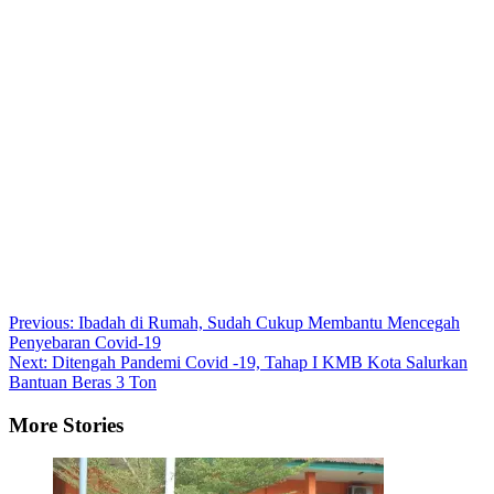
Post
Previous:
Ibadah di Rumah, Sudah Cukup Membantu Mencegah
Penyebaran Covid-19
navigation
Next:
Ditengah Pandemi Covid -19, Tahap I KMB Kota Salurkan
Bantuan Beras 3 Ton
More Stories