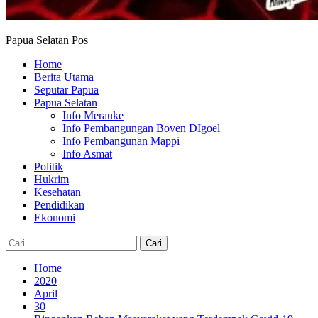
Papua Selatan Pos
Home
Berita Utama
Seputar Papua
Papua Selatan
Info Merauke
Info Pembangungan Boven DIgoel
Info Pembangunan Mappi
Info Asmat
Politik
Hukrim
Kesehatan
Pendidikan
Ekonomi
Cari
untuk:
Home
2020
April
30