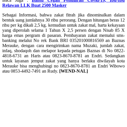
Baca Juga :
Bantu Cegah Penularan Covid-19, Ibu-Ibu
Relawan LLK Buat 2500 Masker
Sebagai Informasi, bahwa zakat fitrah jika dinominalkan dalam
bentuk uang jumlahnya 30 ribu perorang. Dengan hitungan beras 12
ribu per kg dikali 2,5 kg. kemudian untuk zakat mal, harta kekayaan
yang diperolah selama 1 Tahun X 2,5 persen dengan Nisab 85 X
harga emas pergram di pasaran. Pembayaran zakat memalui sms-
banking melalui No rek Bank BRI 035201000816569 an Baznas
Merauke, dengan cara mengirimkan nama Muzaki, jumlah zakat,
infaq, shodaqoh dan melapor kepada petugas Baznas di No 0822-
4818-6731 an Haris atau 0823-8670-8781 an Endri. Sedangkan
untuk layanan jemput zakat yang hanya berlaku diwilayah kota
Merauke bisa menghubingi no 0823-8670-8781 an Endri Wibowo
atau 0853-4492-7491 an Rudy.
[WEND-NAL]