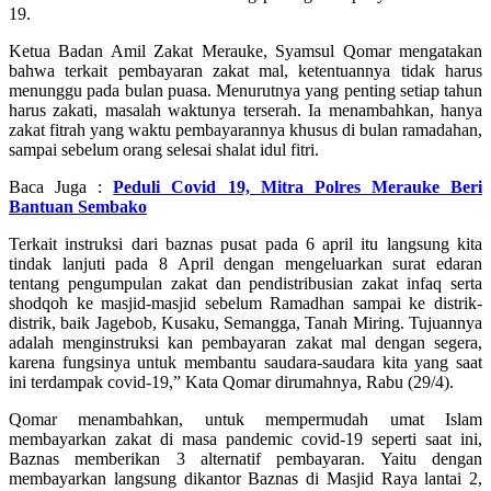
19.
Ketua Badan Amil Zakat Merauke, Syamsul Qomar mengatakan
bahwa terkait pembayaran zakat mal, ketentuannya tidak harus
menunggu pada bulan puasa. Menurutnya yang penting setiap tahun
harus zakati, masalah waktunya terserah. Ia menambahkan, hanya
zakat fitrah yang waktu pembayarannya khusus di bulan ramadahan,
sampai sebelum orang selesai shalat idul fitri.
Baca Juga :
Peduli Covid 19, Mitra Polres Merauke Beri
Bantuan Sembako
Terkait instruksi dari baznas pusat pada 6 april itu langsung kita
tindak lanjuti pada 8 April dengan mengeluarkan surat edaran
tentang pengumpulan zakat dan pendistribusian zakat infaq serta
shodqoh ke masjid-masjid sebelum Ramadhan sampai ke distrik-
distrik, baik Jagebob, Kusaku, Semangga, Tanah Miring. Tujuannya
adalah menginstruksi kan pembayaran zakat mal dengan segera,
karena fungsinya untuk membantu saudara-saudara kita yang saat
ini terdampak covid-19,” Kata Qomar dirumahnya, Rabu (29/4).
Qomar menambahkan, untuk mempermudah umat Islam
membayarkan zakat di masa pandemic covid-19 seperti saat ini,
Baznas memberikan 3 alternatif pembayaran. Yaitu dengan
membayarkan langsung dikantor Baznas di Masjid Raya lantai 2,