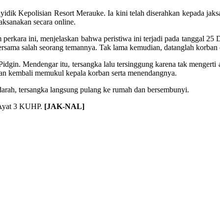
enyidik Kepolisian Resort Merauke. Ia kini telah diserahkan kepada jak
aksanakan secara online.
erkara ini, menjelaskan bahwa peristiwa ini terjadi pada tanggal 25
ersama salah seorang temannya. Tak lama kemudian, datanglah korban
 Pidgin. Mendengar itu, tersangka lalu tersinggung karena tak mengert
 dan kembali memukul kepala korban serta menendangnya.
darah, tersangka langsung pulang ke rumah dan bersembunyi.
1 Ayat 3 KUHP.
[JAK-NAL]