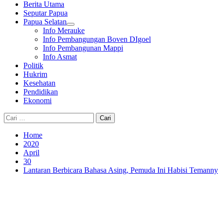
Berita Utama
Seputar Papua
Papua Selatan
Info Merauke
Info Pembangungan Boven DIgoel
Info Pembangunan Mappi
Info Asmat
Politik
Hukrim
Kesehatan
Pendidikan
Ekonomi
Cari
untuk:
Home
2020
April
30
Lantaran Berbicara Bahasa Asing, Pemuda Ini Habisi Temann