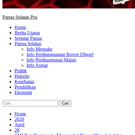
Papua Selatan Pos
Home
Berita Utama
Seputar Papua
Papua Selatan
Info Merauke
Info Pembangungan Boven DIgoel
Info Pembangunan Mappi
Info Asmat
Politik
Hukrim
Kesehatan
Pendidikan
Ekonomi
Cari
untuk:
Home
2020
April
28