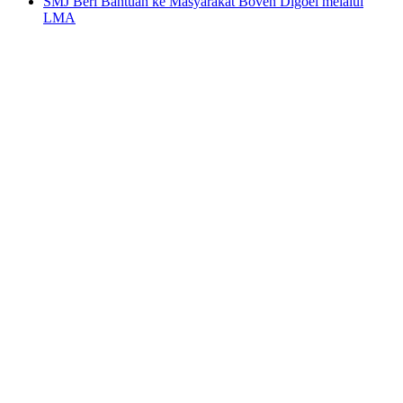
SMJ Beri Bantuan ke Masyarakat Boven Digoel melalui
LMA