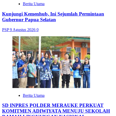
Berita Utama
Kunjungi Kemenhub, Ini Sejumlah Permintaan
Gubernur Papua Selatan
PSP
9 Agustus 2026
0
Berita Utama
SD INPRES POLDER MERAUKE PERKUAT
KOMITMEN ADIWIYATA MENUJU SEKOLAH