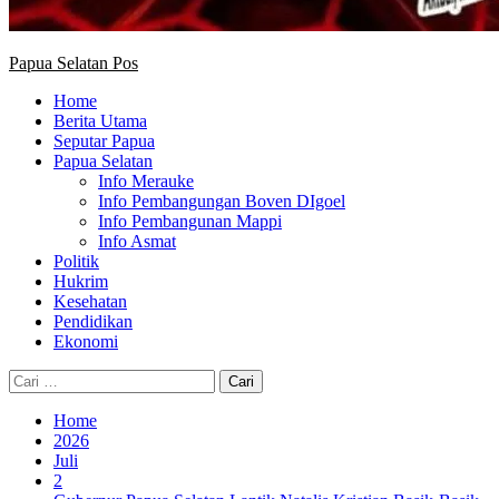
Papua Selatan Pos
Home
Berita Utama
Seputar Papua
Papua Selatan
Info Merauke
Info Pembangungan Boven DIgoel
Info Pembangunan Mappi
Info Asmat
Politik
Hukrim
Kesehatan
Pendidikan
Ekonomi
Cari
untuk:
Home
2026
Juli
2