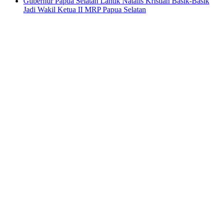
Gubernur Papua Selatan Lantik Natalis Kristian Basik-Basik
Jadi Wakil Ketua II MRP Papua Selatan