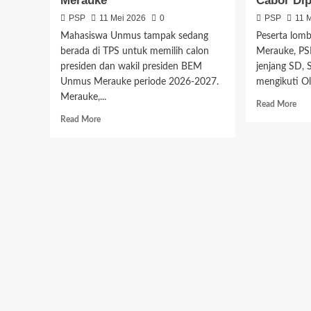
Merauke
Cabor Di
PSP
11 Mei 2026
0
PSP
11 
Mahasiswa Unmus tampak sedang
Peserta lomb
berada di TPS untuk memilih calon
Merauke, PS
presiden dan wakil presiden BEM
jenjang SD,
Unmus Merauke periode 2026-2027.
mengikuti Ol
Merauke,...
Rea
Read More
mor
Read
Read More
abo
more
234
about
Pela
Hari
Ikut
Ini
O2
2
Kab
Paslon
Mer
Bertanding
Emp
Rebutkan
Cab
Kursi
Dip
BEM
Unmus
Merauke