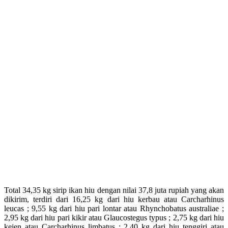
Total 34,35 kg sirip ikan hiu dengan nilai 37,8 juta rupiah yang akan
dikirim, terdiri dari 16,25 kg dari hiu kerbau atau Carcharhinus
leucas ; 9,55 kg dari hiu pari lontar atau Rhynchobatus australiae ;
2,95 kg dari hiu pari kikir atau Glaucostegus typus ; 2,75 kg dari hiu
kejen atau Carcharhinus limbatus ; 2,40 kg dari hiu tenggiri atau