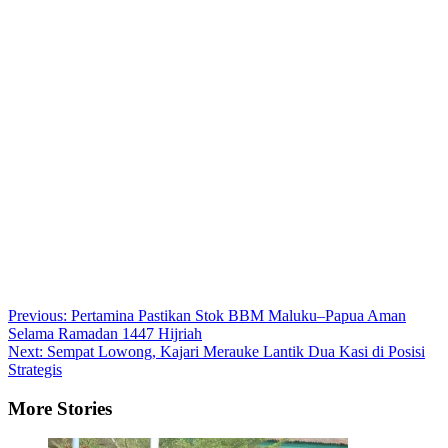
Post
Previous:
Pertamina Pastikan Stok BBM Maluku–Papua Aman
Selama Ramadan 1447 Hijriah
navigation
Next:
Sempat Lowong, Kajari Merauke Lantik Dua Kasi di Posisi
Strategis
More Stories