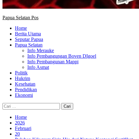
Papua Selatan Pos
Home
Berita Utama
Seputar Papua
Papua Selatan
Info Merauke
Info Pembangungan Boven DIgoel
Info Pembangunan Mappi
Info Asmat
Politik
Hukrim
Kesehatan
Pendidikan
Ekonomi
Cari
untuk:
Home
2026
Februari
20