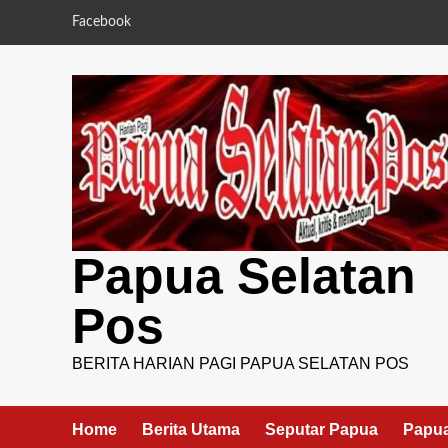
Skip
Facebook
to
content
Papua Selatan
Pos
BERITA HARIAN PAGI PAPUA SELATAN POS
Home
Berita Utama
Seputar Papua
Papua