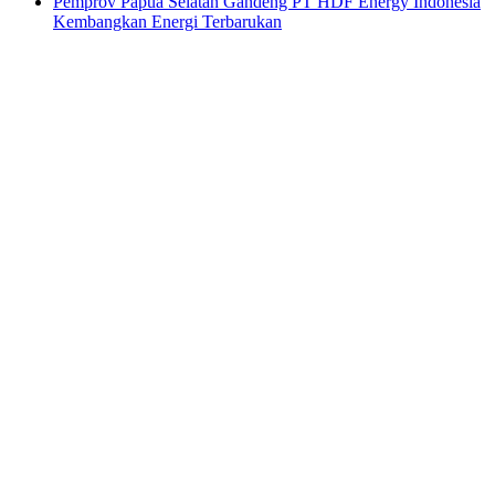
Pemprov Papua Selatan Gandeng PT HDF Energy Indonesia
Kembangkan Energi Terbarukan