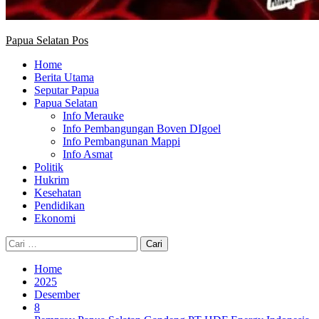
Papua Selatan Pos
Home
Berita Utama
Seputar Papua
Papua Selatan
Info Merauke
Info Pembangungan Boven DIgoel
Info Pembangunan Mappi
Info Asmat
Politik
Hukrim
Kesehatan
Pendidikan
Ekonomi
Cari
untuk:
Home
2025
Desember
8