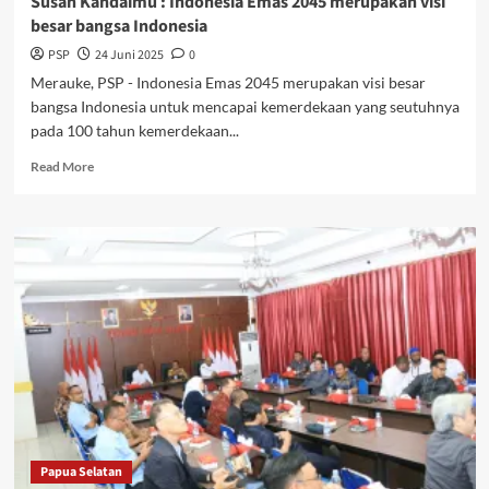
Susan Kandaimu : Indonesia Emas 2045 merupakan visi
Boven
besar bangsa Indonesia
Digoel
Kembalikan
PSP
24 Juni 2025
0
11
Merauke, PSP - Indonesia Emas 2045 merupakan visi besar
Siswa
bangsa Indonesia untuk mencapai kemerdekaan yang seutuhnya
Afirmasi
pada 100 tahun kemerdekaan...
Ke
Orang
Read
Read More
Tua
more
Mereka
about
Susan
Kandaimu
:
Indonesia
Emas
2045
merupakan
visi
besar
bangsa
Indonesia
Papua Selatan