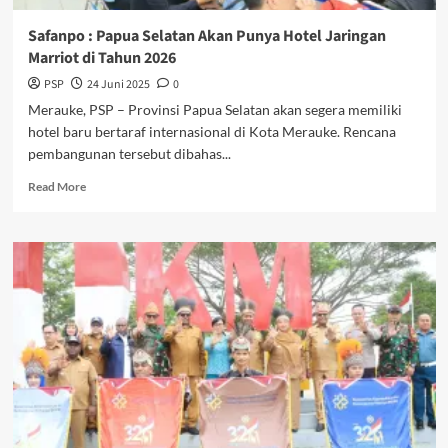
Safanpo : Papua Selatan Akan Punya Hotel Jaringan
Marriot di Tahun 2026
PSP
24 Juni 2025
0
Merauke, PSP – Provinsi Papua Selatan akan segera memiliki
hotel baru bertaraf internasional di Kota Merauke. Rencana
pembangunan tersebut dibahas...
Read
Read More
more
about
Safanpo
:
Papua
Selatan
Akan
Punya
Hotel
Jaringan
Marriot
di
Tahun