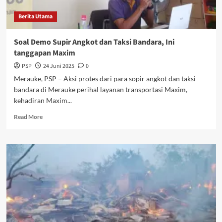
Berita Utama
Soal Demo Supir Angkot dan Taksi Bandara, Ini
tanggapan Maxim
PSP
24 Juni 2025
0
Merauke, PSP – Aksi protes dari para sopir angkot dan taksi
bandara di Merauke perihal layanan transportasi Maxim,
kehadiran Maxim...
Read
Read More
more
about
Soal
Demo
Supir
Angkot
dan
Taksi
Bandara,
Ini
tanggapan