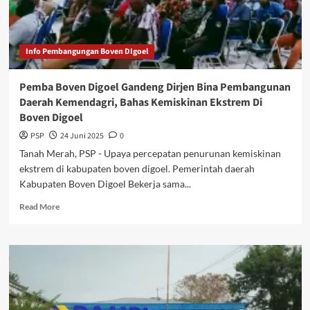
ke-
32
Tahun
2025
Info Pembangungan Boven DIgoel
Pemba Boven Digoel Gandeng Dirjen Bina Pembangunan
Daerah Kemendagri, Bahas Kemiskinan Ekstrem Di
Boven Digoel
PSP
24 Juni 2025
0
Tanah Merah, PSP - Upaya percepatan penurunan kemiskinan
ekstrem di kabupaten boven digoel. Pemerintah daerah
Kabupaten Boven Digoel Bekerja sama...
Read
Read More
more
about
Pemba
Boven
Digoel
Gandeng
Dirjen
Bina