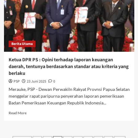
Hadir
Kembali
Berita Utama
Ketua DPR PS : Opini terhadap laporan keuangan
daerah, tentunya berdasarkan standar atau kriteria yang
berlaku
PSP
23 Juni 2025
0
Merauke, PSP - Dewan Perwakiln Rakyat Provnsi Papua Selatan
menggelar rapat paripurna penyerahan laporan pemeriksaan
Badan Pemeriksaan Keuangan Republik Indonesia...
Read
Read More
more
about
Ketua
DPR