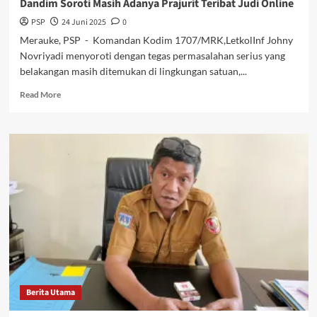
Dandim Soroti Masih Adanya Prajurit Teribat Judi Online
Ditetapkan
PSP
24 Juni 2025
0
Pemerintah
Merauke, PSP - Komandan Kodim 1707/MRK,LetkolInf Johny
Novriyadi menyoroti dengan tegas permasalahan serius yang
belakangan masih ditemukan di lingkungan satuan,...
Read
Read More
more
about
Dandim
Soroti
Masih
Adanya
Prajurit
Teribat
Judi
Online
Berita Utama