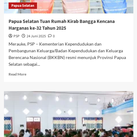
2026
Papua Selatan
Papua Selatan Tuan Rumah Kirab Bangga Kencana
Harganas ke-32 Tahun 2025
PSP
24 Juni 2025
0
Merauke, PSP – Kementerian Kependudukan dan
Pembangunan Keluarga/Badan Kependudukan dan Keluarga
Berencana Nasional (BKKBN) resmi menunjuk Provinsi Papua
Selatan sebagai...
Read
Read More
more
about
Papua
Selatan
Tuan
Rumah
Kirab
Bangga
Kencana
Harganas