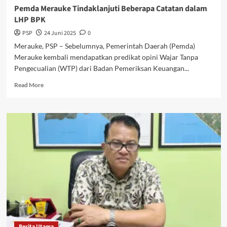
Pemda Merauke Tindaklanjuti Beberapa Catatan dalam
LHP BPK
PSP
24 Juni 2025
0
Merauke, PSP – Sebelumnya, Pemerintah Daerah (Pemda)
Merauke kembali mendapatkan predikat opini Wajar Tanpa
Pengecualian (WTP) dari Badan Pemeriksan Keuangan...
Read
Read More
more
about
Pemda
Merauke
Tindaklanjuti
Beberapa
Catatan
dalam
LHP
BPK
Berita Utama