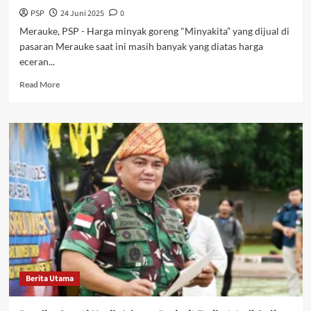
PSP
24 Juni 2025
0
Merauke, PSP - Harga minyak goreng "Minyakita” yang dijual di
pasaran Merauke saat ini masih banyak yang diatas harga
eceran...
Read
Read More
more
about
Harga
Minyak
Goreng
‘Minyakita’
di
Pasar
Mencapai
Rp
20.000
per
liternya,
Jauh
Berita Utama
dari
HET
yang