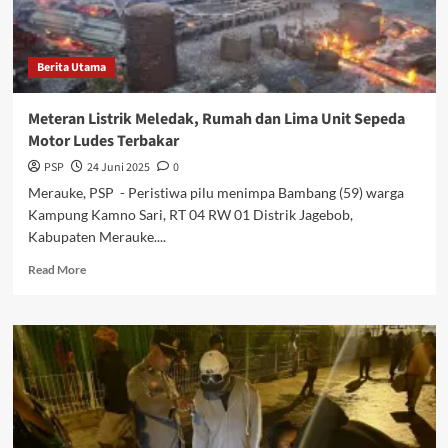
Maxim
Berita Utama
Meteran Listrik Meledak, Rumah dan Lima Unit Sepeda
Motor Ludes Terbakar
PSP
24 Juni 2025
0
Merauke, PSP - Peristiwa pilu menimpa Bambang (59) warga
Kampung Kamno Sari, RT 04 RW 01 Distrik Jagebob,
Kabupaten Merauke....
Read
Read More
more
about
Meteran
Listrik
Meledak,
Rumah
dan
Lima
Unit