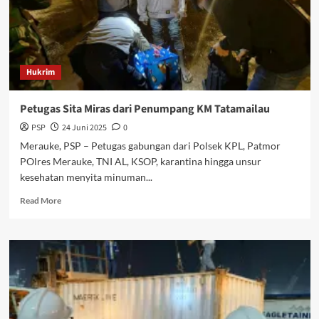
Sepeda
Motor
Ludes
Terbakar
Hukrim
Petugas Sita Miras dari Penumpang KM Tatamailau
PSP
24 Juni 2025
0
Merauke, PSP – Petugas gabungan dari Polsek KPL, Patmor
POlres Merauke, TNI AL, KSOP, karantina hingga unsur
kesehatan menyita minuman...
Read
Read More
more
about
Petugas
Sita
Miras
dari
Penumpang
KM