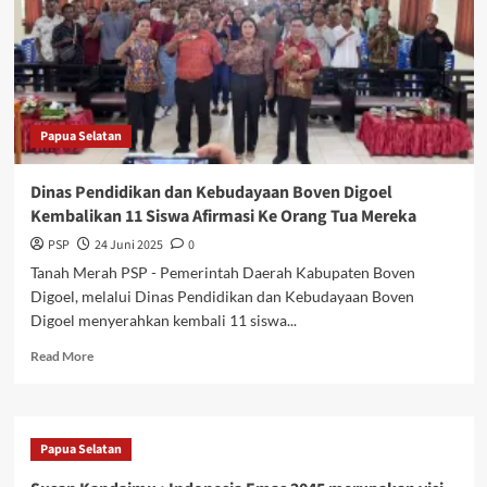
Asin
Asal
China
Papua Selatan
Dinas Pendidikan dan Kebudayaan Boven Digoel
Kembalikan 11 Siswa Afirmasi Ke Orang Tua Mereka
PSP
24 Juni 2025
0
Tanah Merah PSP - Pemerintah Daerah Kabupaten Boven
Digoel, melalui Dinas Pendidikan dan Kebudayaan Boven
Digoel menyerahkan kembali 11 siswa...
Read
Read More
more
about
Dinas
Pendidikan
Papua Selatan
dan
Kebudayaan