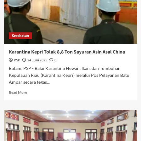
Tatamailau
Kesehatan
Karantina Kepri Tolak 8,8 Ton Sayuran Asin Asal China
PSP
24 Juni 2025
0
Batam, PSP - Balai Karantina Hewan, Ikan, dan Tumbuhan
Kepulauan Riau (Karantina Kepri) melalui Pos Pelayanan Batu
Ampar secara tegas...
Read
Read More
more
about
Karantina
Kepri
Tolak
8,8
Ton
Sayuran