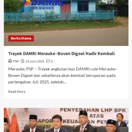
Pembangunan
Daerah
Kemendagri,
Bahas
Kemiskinan
Ekstrem
Berita Utama
Di
Boven
Digoel
Trayek DAMRI Merauke–Boven Digoel Hadir Kembali
PSP
23 Juni 2025
0
Merauke, PSP – Trayek angkutan bus DAMRI rute Merauke–
Boven Digoel dan sebaliknya akan kembali beroperasi pada
pertengahan Juli 2025, setelah...
Read
Read More
more
about
Trayek
DAMRI
Merauke–
Boven
Digoel