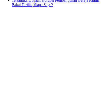
Tersangka Dugaan Korupsi Pembangunan Gereja Fatima
Bakal Dirillis, Siapa Saja ?