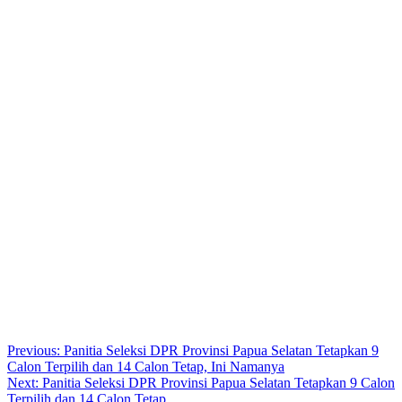
Post
Previous:
Panitia Seleksi DPR Provinsi Papua Selatan Tetapkan 9
Calon Terpilih dan 14 Calon Tetap, Ini Namanya
navigation
Next:
Panitia Seleksi DPR Provinsi Papua Selatan Tetapkan 9 Calon
Terpilih dan 14 Calon Tetap