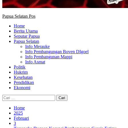
Papua Selatan Pos
Home
Berita Utama
Seputar Papua
Papua Selatan
Info Merauke
Info Pembangungan Boven DIgoel
Info Pembangunan Mappi
Info Asmat
Politik
Hukrim
Kesehatan
Pendidikan
Ekonomi
Cari
untuk:
Home
2025
Februari
3