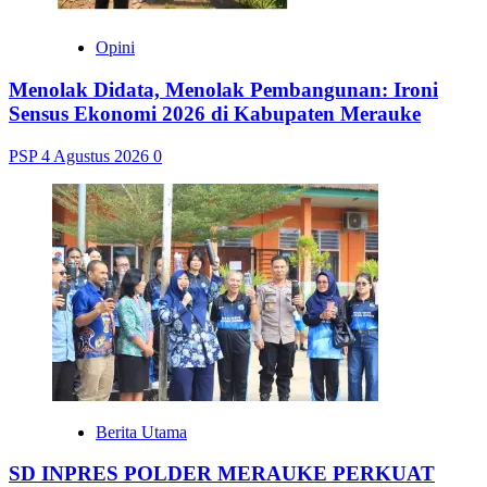
Opini
Menolak Didata, Menolak Pembangunan: Ironi
Sensus Ekonomi 2026 di Kabupaten Merauke
PSP
4 Agustus 2026
0
Berita Utama
SD INPRES POLDER MERAUKE PERKUAT