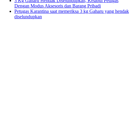
3 Kg Gaharu Hendak Diselundupkan, Kelabui Petugas
Dengan Modus Aksesoris dan Barang Pribadi
Petugas Karantina saat memeriksa 3 kg Gaharu yang hendak
diselundupkan