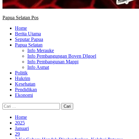
Papua Selatan Pos
Home
Berita Utama
Seputar Papua
Papua Selatan
Info Merauke
Info Pembangungan Boven DIgoel
Info Pembangunan Mappi
Info Asmat
Politik
Hukrim
Kesehatan
Pendidikan
Ekonomi
Cari
untuk:
Home
2025
Januari
29