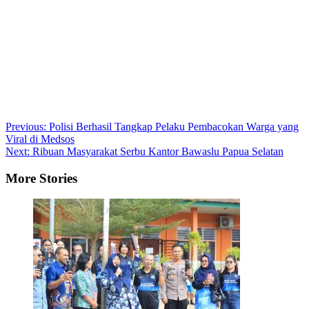
Post
Previous:
Polisi Berhasil Tangkap Pelaku Pembacokan Warga yang
Viral di Medsos
navigation
Next:
Ribuan Masyarakat Serbu Kantor Bawaslu Papua Selatan
More Stories