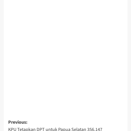
Post
Previous:
KPU Tetapkan DPT untuk Papua Selatan 356.147