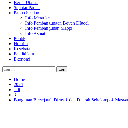
Berita Utama
Seputar Papua
Papua Selatan
Info Merauke
Info Pembangungan Boven DIgoel
Info Pembangunan Mappi
Info Asmat
Politik
Hukrim
Kesehatan
Pendidikan
Ekonomi
Cari
untuk:
Home
2024
Juli
3
Bangunan Bersejarah Dirusak dan Dijarah Sekelompok Masyar