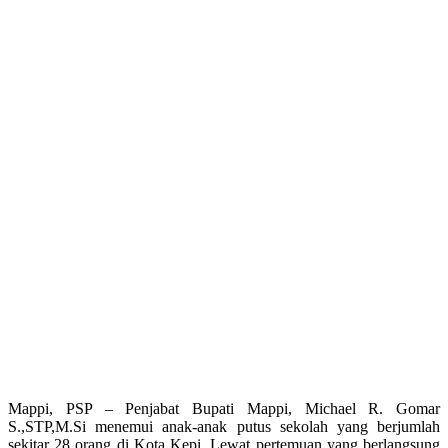
Mappi, PSP – Penjabat Bupati Mappi, Michael R. Gomar
S.,STP,M.Si menemui anak-anak putus sekolah yang berjumlah
sekitar 28 orang di Kota Kepi. Lewat pertemuan yang berlangsung