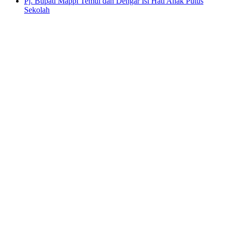
Pj. Bupati Mappi Temui dan Dengar Isi Hati Anak Putus
Sekolah