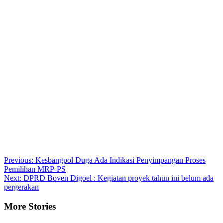
Post
Previous:
Kesbangpol Duga Ada Indikasi Penyimpangan Proses
Pemilihan MRP-PS
navigation
Next:
DPRD Boven Digoel : Kegiatan proyek tahun ini belum ada
pergerakan
More Stories