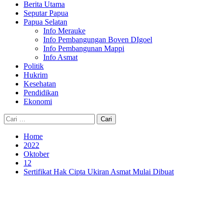
Berita Utama
Seputar Papua
Papua Selatan
Info Merauke
Info Pembangungan Boven DIgoel
Info Pembangunan Mappi
Info Asmat
Politik
Hukrim
Kesehatan
Pendidikan
Ekonomi
Cari
untuk:
Home
2022
Oktober
12
Sertifikat Hak Cipta Ukiran Asmat Mulai Dibuat