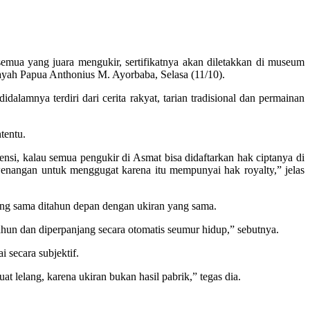
semua yang juara mengukir, sertifikatnya akan diletakkan di museum
ayah Papua Anthonius M. Ayorbaba, Selasa (11/10).
idalamnya terdiri dari cerita rakyat, tarian tradisional dan permainan
tentu.
nsi, kalau semua pengukir di Asmat bisa didaftarkan hak ciptanya di
angan untuk menggugat karena itu mempunyai hak royalty,” jelas
ang sama ditahun depan dengan ukiran yang sama.
tahun dan diperpanjang secara otomatis seumur hidup,” sebutnya.
 secara subjektif.
uat lelang, karena ukiran bukan hasil pabrik,” tegas dia.