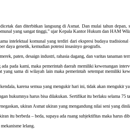
 dicetak dan diterbitkan langsung di Asmat. Dan mulai tahun depan, 
 komunal yang sangat tinggi,” ujar Kepala Kantor Hukum dan HAM Wil
tama intelektual komunal yang terdiri dari ekspresi budaya tradisional d
ber daya genetik, kemudian potensi insasinyo geografis.
merek, paten, desaign industri, rahasia dagang, dan varitas tanaman tern
g ada pada kami, maka pemerintah daerah memiliki kewenangan interve
ang sama di wilayah lain maka pemerintah setempat memiliki kewen
kendala, karena semua yang mengukir hari ini, tidak akan mengukir y
ungan hukumnya harus bisa dilakukan. Sertifikat itu berlaku selama 75 
gaskan, ukiran Asmat ukiran yang mengandung nilai seni yang dinilai
ukiran itu berbeda – beda, supaya ada ruang subjektifitas maka harus dib
 mekanisme lelang.