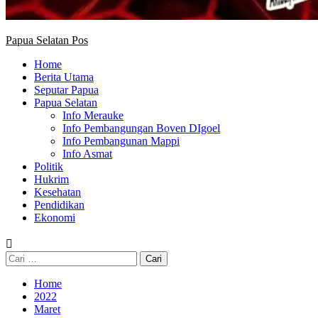
Papua Selatan Pos
Home
Berita Utama
Seputar Papua
Papua Selatan
Info Merauke
Info Pembangungan Boven DIgoel
Info Pembangunan Mappi
Info Asmat
Politik
Hukrim
Kesehatan
Pendidikan
Ekonomi
Cari
untuk:
Home
2022
Maret