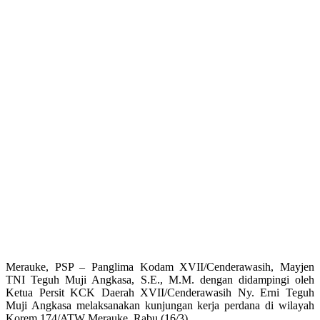
Merauke, PSP – Panglima Kodam XVII/Cenderawasih, Mayjen
TNI Teguh Muji Angkasa, S.E., M.M. dengan didampingi oleh
Ketua Persit KCK Daerah XVII/Cenderawasih Ny. Erni Teguh
Muji Angkasa melaksanakan kunjungan kerja perdana di wilayah
Korem 174/ATW Merauke, Rabu (16/3).