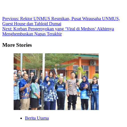
Post
Previous:
Rektor UNMUS Resmikan, Pusat Wirausaha UNMUS,
Guest House dan Tabloid Dumai
navigation
Next:
Korban Pengeroyokan yang ‘Viral di Medsos‘ Akhirnya
Menghembuskan Napas Terakhir
More Stories
Berita Utama