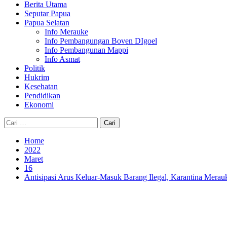
Berita Utama
Seputar Papua
Papua Selatan
Info Merauke
Info Pembangungan Boven DIgoel
Info Pembangunan Mappi
Info Asmat
Politik
Hukrim
Kesehatan
Pendidikan
Ekonomi
Cari
untuk:
Home
2022
Maret
16
Antisipasi Arus Keluar-Masuk Barang Ilegal, Karantina Merau