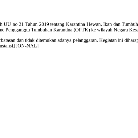
ah UU no 21 Tahun 2019 tentang Karantina Hewan, Ikan dan Tumbuhan
me Pengganggu Tumbuhan Karantina (OPTK) ke wilayah Negara Kesat
perbatasan dan tidak ditemukan adanya pelanggaran. Kegiatan ini dihar
r instansi.[JON-NAL]