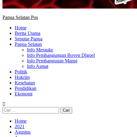
Papua Selatan Pos
Home
Berita Utama
Seputar Papua
Papua Selatan
Info Merauke
Info Pembangungan Boven DIgoel
Info Pembangunan Mappi
Info Asmat
Politik
Hukrim
Kesehatan
Pendidikan
Ekonomi
Cari
untuk:
Home
2021
Agustus