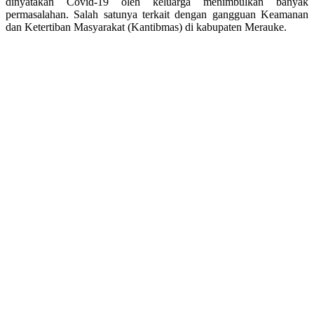
dinyatakan Covid-19 oleh keluarga menimbulkan banyak
permasalahan. Salah satunya terkait dengan gangguan Keamanan
dan Ketertiban Masyarakat (Kantibmas) di kabupaten Merauke.