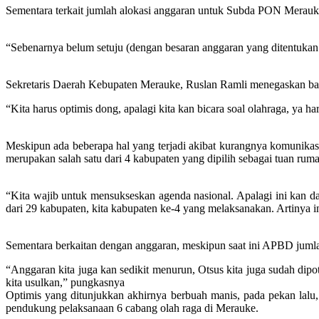
Sementara terkait jumlah alokasi anggaran untuk Subda PON Merau
“Sebenarnya belum setuju (dengan besaran anggaran yang ditentukan
Sekretaris Daerah Kebupaten Merauke, Ruslan Ramli menegaskan bah
“Kita harus optimis dong, apalagi kita kan bicara soal olahraga, ya h
Meskipun ada beberapa hal yang terjadi akibat kurangnya komunika
merupakan salah satu dari 4 kabupaten yang dipilih sebagai tuan ru
“Kita wajib untuk mensukseskan agenda nasional. Apalagi ini kan da
dari 29 kabupaten, kita kabupaten ke-4 yang melaksanakan. Artinya
Sementara berkaitan dengan anggaran, meskipun saat ini APBD juml
“Anggaran kita juga kan sedikit menurun, Otsus kita juga sudah dipo
kita usulkan,” pungkasnya
Optimis yang ditunjukkan akhirnya berbuah manis, pada pekan la
pendukung pelaksanaan 6 cabang olah raga di Merauke.