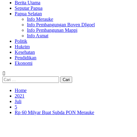
Berita Utama
Seputar Papua
Papua Selatan
Info Merauke
Info Pembangungan Boven DIgoel
Info Pembangunan Mappi
Info Asmat
Politik
Hukrim
Kesehatan
Pendidikan
Ekonomi
Cari
untuk:
Home
2021
Juli
5
Rp 60 Milyar Buat Subda PON Merauke