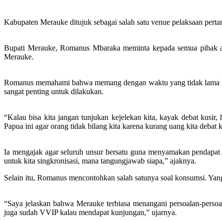
Kabupaten Merauke ditujuk sebagai salah satu venue pelaksaan perta
Bupati Merauke, Romanus Mbaraka meminta kepada semua pihak ag
Merauke.
Romanus memahami bahwa memang dengan waktu yang tidak lama lag
sangat penting untuk dilakukan.
“Kalau bisa kita jangan tunjukan kejelekan kita, kayak debat kusi
Papua ini agar orang tidak bilang kita karena kurang uang kita deba
Ia mengajak agar seluruh unsur bersatu guna menyamakan pendapat s
untuk kita singkronisasi, mana tangungjawab siapa,” ajaknya.
Selain itu, Romanus mencontohkan salah satunya soal konsumsi. Ya
“Saya jelaskan bahwa Merauke terbiasa menangani persoalan-persoa
juga sudah VVIP kalau mendapat kunjungan,” ujarnya.