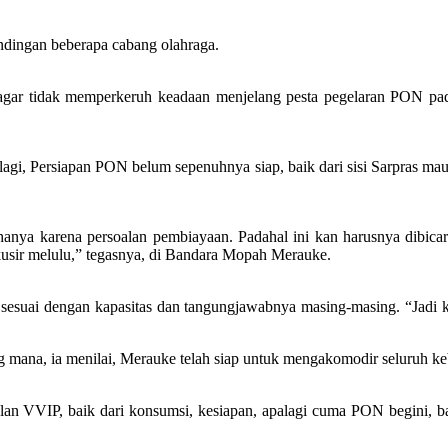
ndingan beberapa cabang olahraga.
ar tidak memperkeruh keadaan menjelang pesta pegelaran PON pad
i, Persiapan PON belum sepenuhnya siap, baik dari sisi Sarpras m
r, hanya karena persoalan pembiayaan. Padahal ini kan harusnya dibi
t kusir melulu,” tegasnya, di Bandara Mopah Merauke.
esuai dengan kapasitas dan tangungjawabnya masing-masing. “Jadi ki
ng mana, ia menilai, Merauke telah siap untuk mengakomodir seluruh
lan VVIP, baik dari konsumsi, kesiapan, apalagi cuma PON begini, 