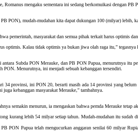
ke, Romanus mengaku sementara ini sedang berkomuikasi dengan PB P
 PB PON), mudah-mudahan kita dapat dukungan 100 (milyar) lebih, ka
wa pemerintah, masyarakat dan semua pihak terkait harus optimis d
arus optimis. Kalau tidak optimis ya bukan jiwa olah raga itu,” tegasn
si antara Subda PON Merauke, dan PB PON Papua, menurutnya itu perso
mah PON. Menurutnya, ini menjadi sebuah kebanggan tersendiri.
ri 34 provinsi, ini PON 20, berarti masih ada 14 provinsi yang belu
 ini juga kebanggan masyarakat Merauke,” tambahnya.
ahnya semakin menurun, ia mengaskan bahwa pemda Merauke tetap aka
tong kurang lebih 54 milyar setiap tahun. Mudah-mudahan itu sudah dip
lu, PB PON Papua telah mengucurkan anggaran senilai 60 milyar Rup