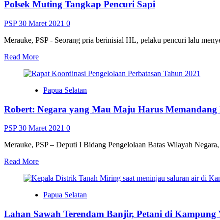
Polsek Muting Tangkap Pencuri Sapi
Terjadi
Akhir
Mei
PSP
30 Maret 2021
0
Merauke, PSP - Seorang pria berinisial HL, pelaku pencuri lalu meny
Read
Read More
more
about
Polsek
Papua Selatan
Muting
Tangkap
Robert: Negara yang Mau Maju Harus Memandang 
Pencuri
Sapi
PSP
30 Maret 2021
0
Merauke, PSP – Deputi I Bidang Pengelolaan Batas Wilayah Negara, 
Read
Read More
more
about
Robert:
Papua Selatan
Negara
yang
Lahan Sawah Terendam Banjir, Petani di Kampun
Mau