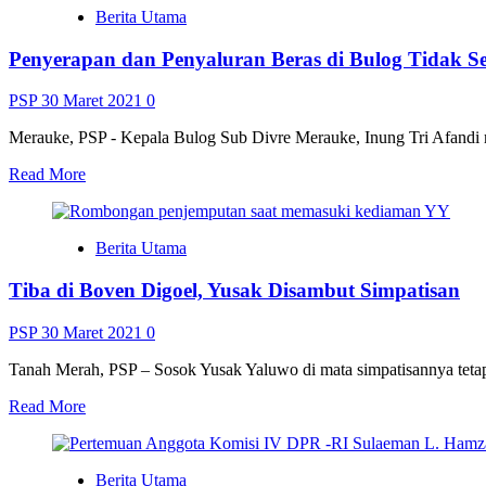
Berita Utama
Penyerapan dan Penyaluran Beras di Bulog Tidak 
PSP
30 Maret 2021
0
Merauke, PSP - Kepala Bulog Sub Divre Merauke, Inung Tri Afandi m
Read
Read More
more
about
Penyerapan
Berita Utama
dan
Penyaluran
Tiba di Boven Digoel, Yusak Disambut Simpatisan
Beras
di
Bulog
PSP
30 Maret 2021
0
Tidak
Seimbang
Tanah Merah, PSP – Sosok Yusak Yaluwo di mata simpatisannya tetap
Read
Read More
more
about
Tiba
Berita Utama
di