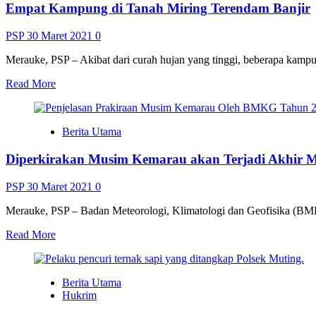
Empat Kampung di Tanah Miring Terendam Banjir
56
Tahun
Meninggal
PSP
30 Maret 2021
0
Setelah
Terpapar
Merauke, PSP – Akibat dari curah hujan yang tinggi, beberapa kampun
Covid
Read
Read More
more
about
Empat
Berita Utama
Kampung
di
Diperkirakan Musim Kemarau akan Terjadi Akhir M
Tanah
Miring
Terendam
PSP
30 Maret 2021
0
Banjir
Merauke, PSP – Badan Meteorologi, Klimatologi dan Geofisika (BMK
Read
Read More
more
about
Diperkirakan
Berita Utama
Musim
Hukrim
Kemarau
akan