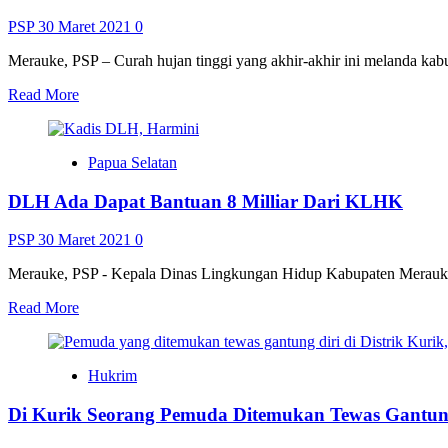
Maju
Harus
PSP
30 Maret 2021
0
Memandang
Perbatasan
Merauke, PSP – Curah hujan tinggi yang akhir-akhir ini melanda kab
Sebagai
Read
Read More
Halaman
more
Depan
about
Negara
Lahan
Papua Selatan
Sawah
Terendam
DLH Ada Dapat Bantuan 8 Milliar Dari KLHK
Banjir,
Petani
di
PSP
30 Maret 2021
0
Kampung
Yabamaru
Merauke, PSP - Kepala Dinas Lingkungan Hidup Kabupaten Merauke 
Cemas
Read
Read More
more
about
DLH
Hukrim
Ada
Dapat
Di Kurik Seorang Pemuda Ditemukan Tewas Gantun
Bantuan
8