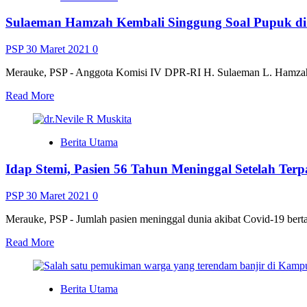
Boven
Sulaeman Hamzah Kembali Singgung Soal Pupuk d
Digoel,
Yusak
Disambut
PSP
30 Maret 2021
0
Simpatisan
Merauke, PSP - Anggota Komisi IV DPR-RI H. Sulaeman L. Hamzah k
Read
Read More
more
about
Sulaeman
Berita Utama
Hamzah
Kembali
Idap Stemi, Pasien 56 Tahun Meninggal Setelah Ter
Singgung
Soal
Pupuk
PSP
30 Maret 2021
0
di
Merauke
Merauke, PSP - Jumlah pasien meninggal dunia akibat Covid-19 bertamb
Read
Read More
more
about
Idap
Berita Utama
Stemi,
Pasien