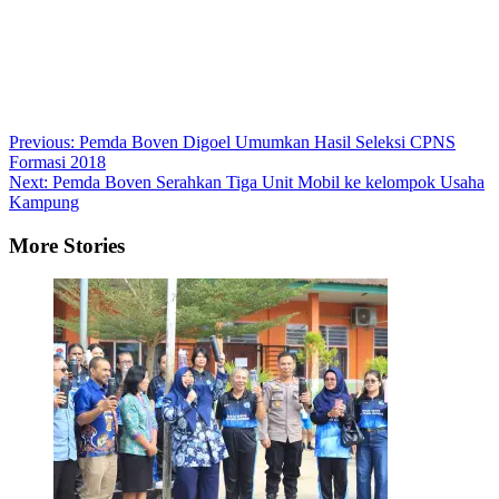
Post
Previous:
Pemda Boven Digoel Umumkan Hasil Seleksi CPNS
Formasi 2018
navigation
Next:
Pemda Boven Serahkan Tiga Unit Mobil ke kelompok Usaha
Kampung
More Stories