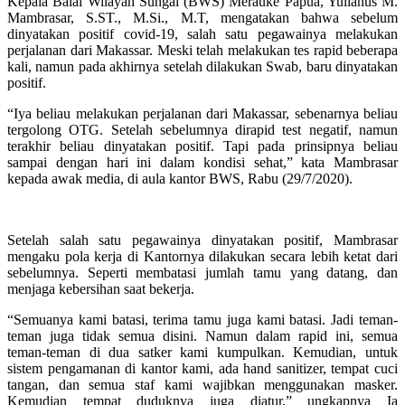
Kepala Balai Wilayah Sungai (BWS) Merauke Papua, Yulianus M.
Mambrasar, S.ST., M.Si., M.T, mengatakan bahwa sebelum
dinyatakan positif covid-19, salah satu pegawainya melakukan
perjalanan dari Makassar. Meski telah melakukan tes rapid beberapa
kali, namun pada akhirnya setelah dilakukan Swab, baru dinyatakan
positif.
“Iya beliau melakukan perjalanan dari Makassar, sebenarnya beliau
tergolong OTG. Setelah sebelumnya dirapid test negatif, namun
terakhir beliau dinyatakan positif. Tapi pada prinsipnya beliau
sampai dengan hari ini dalam kondisi sehat,” kata Mambrasar
kepada awak media, di aula kantor BWS, Rabu (29/7/2020).
Setelah salah satu pegawainya dinyatakan positif, Mambrasar
mengaku pola kerja di Kantornya dilakukan secara lebih ketat dari
sebelumnya. Seperti membatasi jumlah tamu yang datang, dan
menjaga kebersihan saat bekerja.
“Semuanya kami batasi, terima tamu juga kami batasi. Jadi teman-
teman juga tidak semua disini. Namun dalam rapid ini, semua
teman-teman di dua satker kami kumpulkan. Kemudian, untuk
sistem pengamanan di kantor kami, ada hand sanitizer, tempat cuci
tangan, dan semua staf kami wajibkan menggunakan masker.
Kemudian tempat duduknya juga diatur,” ungkapnya Ia