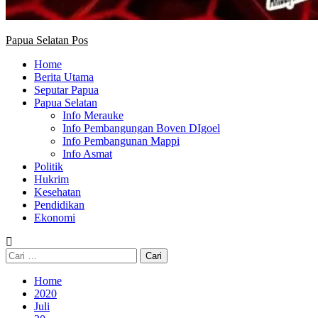
Papua Selatan Pos
Home
Berita Utama
Seputar Papua
Papua Selatan
Info Merauke
Info Pembangungan Boven DIgoel
Info Pembangunan Mappi
Info Asmat
Politik
Hukrim
Kesehatan
Pendidikan
Ekonomi
Cari
untuk:
Home
2020
Juli