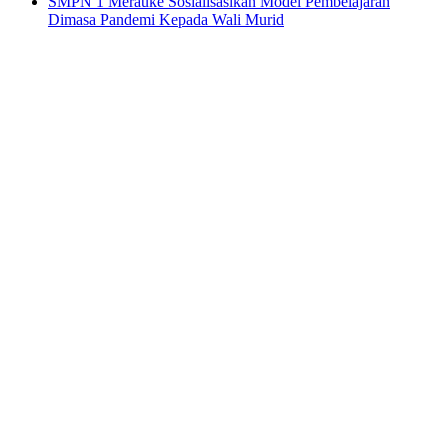
SMPN 1 Merauke Sosialisasikan Model Pembelajaran
Dimasa Pandemi Kepada Wali Murid