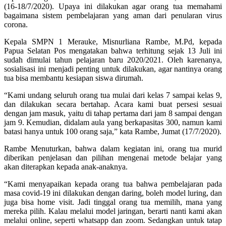
(16-18/7/2020). Upaya ini dilakukan agar orang tua memahami
bagaimana sistem pembelajaran yang aman dari penularan virus
corona.
Kepala SMPN 1 Merauke, Misnurliana Rambe, M.Pd, kepada
Papua Selatan Pos mengatakan bahwa terhitung sejak 13 Juli ini
sudah dimulai tahun pelajaran baru 2020/2021. Oleh karenanya,
sosialisasi ini menjadi penting untuk dilakukan, agar nantinya orang
tua bisa membantu kesiapan siswa dirumah.
“Kami undang seluruh orang tua mulai dari kelas 7 sampai kelas 9,
dan dilakukan secara bertahap. Acara kami buat persesi sesuai
dengan jam masuk, yaitu di tahap pertama dari jam 8 sampai dengan
jam 9. Kemudian, didalam aula yang berkapasitas 300, namun kami
batasi hanya untuk 100 orang saja,” kata Rambe, Jumat (17/7/2020).
Rambe Menuturkan, bahwa dalam kegiatan ini, orang tua murid
diberikan penjelasan dan pilihan mengenai metode belajar yang
akan diterapkan kepada anak-anaknya.
“Kami menyapaikan kepada orang tua bahwa pembelajaran pada
masa covid-19 ini dilakukan dengan daring, boleh model luring, dan
juga bisa home visit. Jadi tinggal orang tua memilih, mana yang
mereka pilih. Kalau melalui model jaringan, berarti nanti kami akan
melalui online, seperti whatsapp dan zoom. Sedangkan untuk tatap