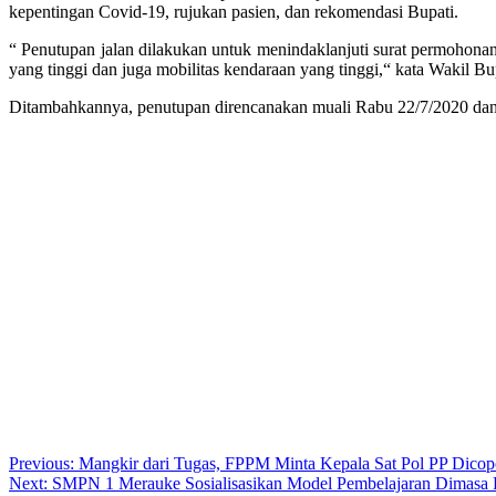
kepentingan Covid-19, rujukan pasien, dan rekomendasi Bupati.
“ Penutupan jalan dilakukan untuk menindaklanjuti surat permohona
yang tinggi dan juga mobilitas kendaraan yang tinggi,“ kata Wakil 
Ditambahkannya, penutupan direncanakan muali Rabu 22/7/2020 dan 
Post
Previous:
Mangkir dari Tugas, FPPM Minta Kepala Sat Pol PP Dicopo
Next:
SMPN 1 Merauke Sosialisasikan Model Pembelajaran Dimasa