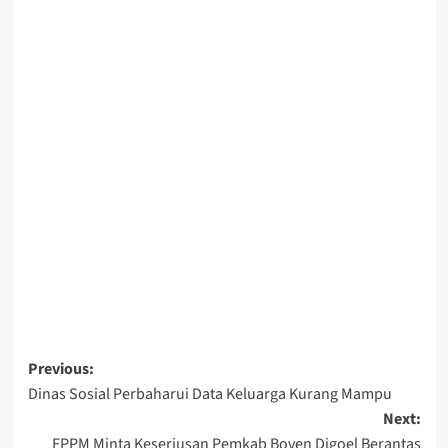
Post
Previous:
Dinas Sosial Perbaharui Data Keluarga Kurang Mampu
navigation
Next:
FPPM Minta Keseriusan Pemkab Boven Digoel Berantas