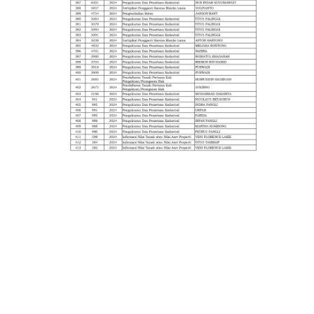
Find Us