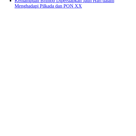
Kemampuan Brimob Dipersiapkan Jauh Hari dalam
Menghadapi Pilkada dan PON XX