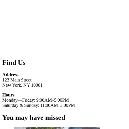
Kembali Normal
PSP
6 Agustus 2026
0
Info Pembangunan Mappi
Papua Selatan
Ketua DPRK Mappi Bersama Ketua Asosiasi Migas
Kab. MappiTinjau SPBU Kilo 7
PSP
6 Agustus 2026
0