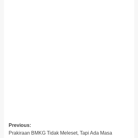
Post
Previous:
Prakiraan BMKG Tidak Meleset, Tapi Ada Masa
navigation