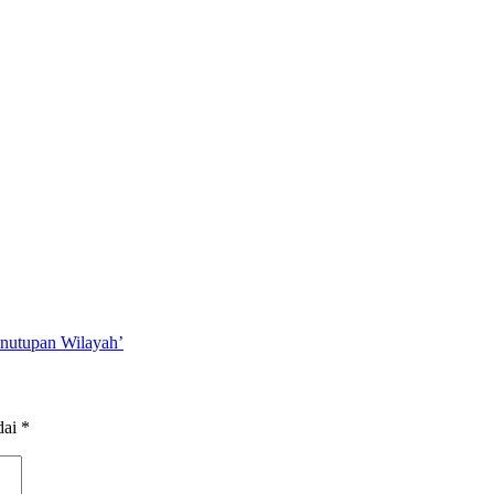
nutupan Wilayah’
dai
*