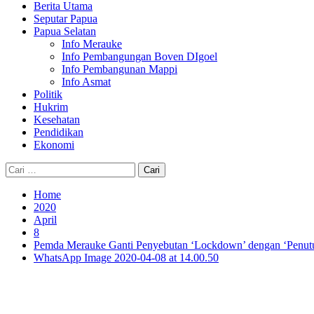
Berita Utama
Seputar Papua
Papua Selatan
Info Merauke
Info Pembangungan Boven DIgoel
Info Pembangunan Mappi
Info Asmat
Politik
Hukrim
Kesehatan
Pendidikan
Ekonomi
Cari
untuk:
Home
2020
April
8
Pemda Merauke Ganti Penyebutan ‘Lockdown’ dengan ‘Penut
WhatsApp Image 2020-04-08 at 14.00.50