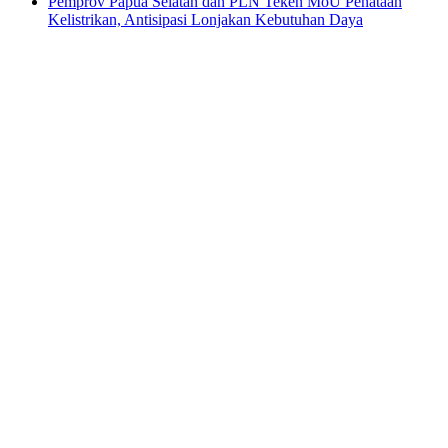
Pemprov Papua Selatan dan PLN Teken MoU Penataan
Kelistrikan, Antisipasi Lonjakan Kebutuhan Daya