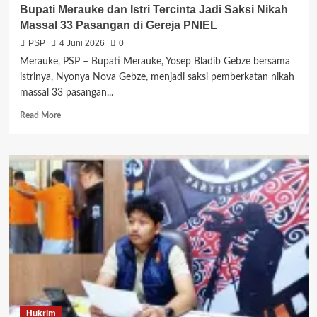
Bupati Merauke dan Istri Tercinta Jadi Saksi Nikah
Massal 33 Pasangan di Gereja PNIEL
PSP
4 Juni 2026
0
Merauke, PSP – Bupati Merauke, Yosep Bladib Gebze bersama
istrinya, Nyonya Nova Gebze, menjadi saksi pemberkatan nikah
massal 33 pasangan...
Read
Read More
more
about
Bupati
Merauke
dan
Istri
Tercinta
Jadi
Saksi
Nikah
Massal
33
Pasangan
di
Hukrim
Gereja