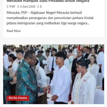
Merauke Rampas Satu Pesawat untuk Negara
PSP
4 Juni 2026
0
Merauke, PSP – Kejaksaan Negeri Merauke berhasil
menyelesaikan penanganan dan penuntutan perkara tindak
pidana keimigrasian yang melibatkan tiga warga negara...
Read
Read More
more
about
Tuntaskan
Kasus
Keimigrasian
Tiga
WNA,
Kejari
Merauke
Rampas
Satu
Pesawat
untuk
Negara
Berita Utama