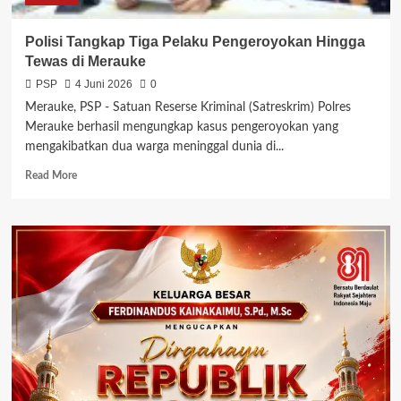
PNIEL
Polisi Tangkap Tiga Pelaku Pengeroyokan Hingga
Tewas di Merauke
PSP
4 Juni 2026
0
Merauke, PSP - Satuan Reserse Kriminal (Satreskrim) Polres
Merauke berhasil mengungkap kasus pengeroyokan yang
mengakibatkan dua warga meninggal dunia di...
Read
Read More
more
about
Polisi
Tangkap
Tiga
Pelaku
Pengeroyokan
Hingga
Tewas
di
Merauke