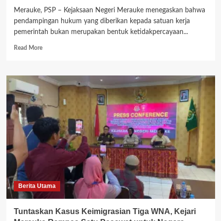
Merauke, PSP – Kejaksaan Negeri Merauke menegaskan bahwa
pendampingan hukum yang diberikan kepada satuan kerja
pemerintah bukan merupakan bentuk ketidakpercayaan...
Read
Read More
more
about
Kejari
Merauke
Kerjasama
dengan
UPP
Agats,
Singgung
Soal
Proyek
Pelabuhan
Berita Utama
Tuntaskan Kasus Keimigrasian Tiga WNA, Kejari