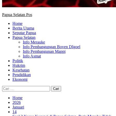
Papua Selatan Pos
Home
Berita Utama
Seputar Papua
Papua Selatan
Info Merauke
Info Pembangungan Boven DIgoel
Info Pembangunan Mappi
Info Asmat
Politik
Hukrim
Kesehatan
Pendidikan
Ekonomi
Cari
untuk:
Home
2026
Januari
14