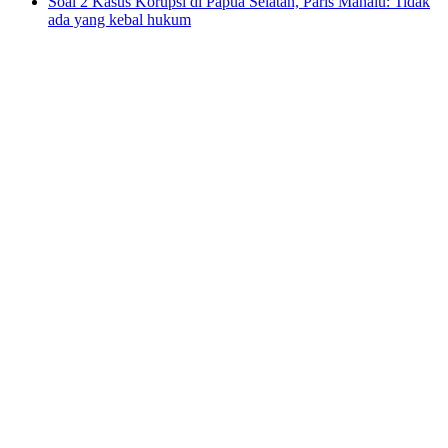
Soal 2 Kasus Korupsi di Papua Selatan, Paris Manalu: Tidak
ada yang kebal hukum