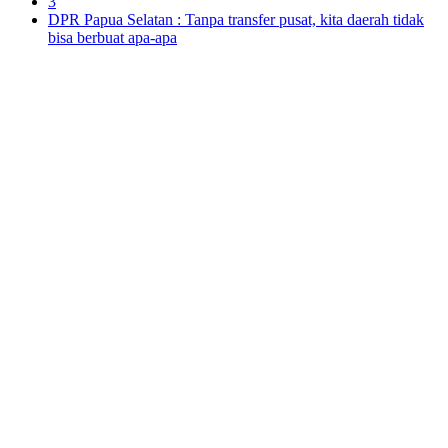
3
DPR Papua Selatan : Tanpa transfer pusat, kita daerah tidak
bisa berbuat apa-apa