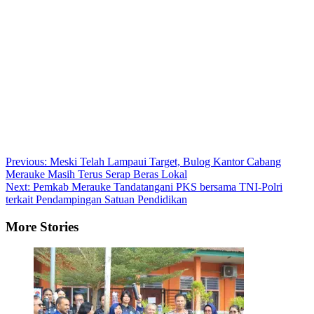
Post
Previous:
Meski Telah Lampaui Target, Bulog Kantor Cabang
Merauke Masih Terus Serap Beras Lokal
navigation
Next:
Pemkab Merauke Tandatangani PKS bersama TNI-Polri
terkait Pendampingan Satuan Pendidikan
More Stories