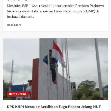
Merauke, PSP – Usai resmi diluncurkan oleh Presiden Prabowo
beberapa waktu lalu, Koperasi Desa Merah Putih (KDMP) di
berbagai daerah...
Read
Read More
more
about
Disperindagkop
akan
Dampingi
KDMP
Minimal
selama
3
Tahun
Berita Utama
DPD KNPI Merauke Bersihkan Tugu Pepera Jelang HUT