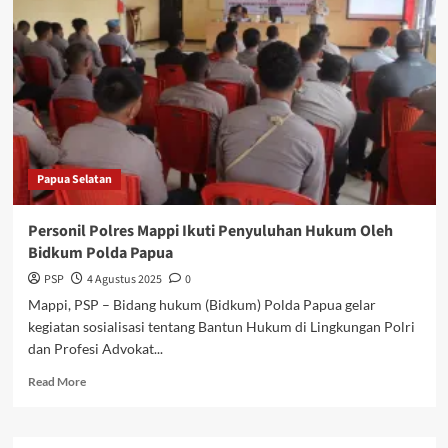
Umat
Katolik,
Pastor
Paroki
Bunda
Hati
Kudus
Kuper
Gelar
Papua Selatan
Rapat
Evaluasi
dengan
Personil Polres Mappi Ikuti Penyuluhan Hukum Oleh
16
Bidkum Polda Papua
Ketua
Dewan
PSP
4 Agustus 2025
0
Stasi
‎Mappi, PSP – Bidang hukum (Bidkum) Polda Papua gelar
kegiatan sosialisasi tentang Bantun Hukum di Lingkungan Polri
dan Profesi Advokat...
Read
Read More
more
about
Personil