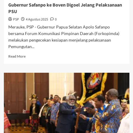
Gubernur Safanpo ke Boven Digoel Jelang Pelaksanaan
PSU
PSP
4 Agustus 2025
0
Merauke, PSP - Gubernur Papua Selatan Apolo Safanpo
bersama Forum Komunikasi Pimpinan Daerah (Forkopimda)
melakukan pengecekan kesiapan menjelang pelaksanaan
Pemungutan...
Read
Read More
more
about
Gubernur
Safanpo
ke
Boven
Digoel
Jelang
Pelaksanaan
PSU