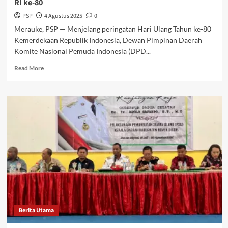
RI ke-80
PSP
4 Agustus 2025
0
Merauke, PSP — Menjelang peringatan Hari Ulang Tahun ke-80
Kemerdekaan Republik Indonesia, Dewan Pimpinan Daerah
Komite Nasional Pemuda Indonesia (DPD...
Read
Read More
more
about
DPD
KNPI
Merauke
Bersihkan
Tugu
Pepera
Jelang
HUT
RI
ke-
80
Berita Utama