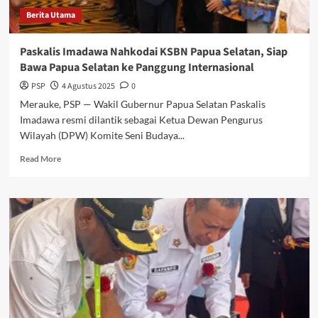
Berita Utama
Paskalis Imadawa Nahkodai KSBN Papua Selatan, Siap
Bawa Papua Selatan ke Panggung Internasional
PSP
4 Agustus 2025
0
Merauke, PSP — Wakil Gubernur Papua Selatan Paskalis
Imadawa resmi dilantik sebagai Ketua Dewan Pengurus
Wilayah (DPW) Komite Seni Budaya...
Read
Read More
more
about
Paskalis
Imadawa
Nahkodai
KSBN
Papua
Selatan,
Siap
Bawa
Papua