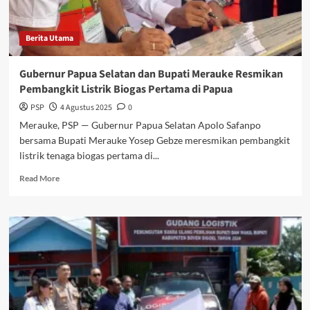
Selatan
ke
Panggung
Berita Utama
Internasional
Gubernur Papua Selatan dan Bupati Merauke Resmikan
Pembangkit Listrik Biogas Pertama di Papua
PSP
4 Agustus 2025
0
Merauke, PSP — Gubernur Papua Selatan Apolo Safanpo
bersama Bupati Merauke Yosep Gebze meresmikan pembangkit
listrik tenaga biogas pertama di...
Read
Read More
more
about
Gubernur
Papua
Selatan
dan
Bupati
Merauke
Resmikan
Pembangkit