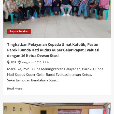
PSU
tetap
Aman
Sampai
TPS
Papua Selatan
Tingkatkan Pelayanan Kepada Umat Katolik, Pastor
Paroki Bunda Hati Kudus Kuper Gelar Rapat Evaluasi
dengan 16 Ketua Dewan Stasi
PSP
4 Agustus 2025
0
Merauke, PSP - Guna Meningkatkan Pelayanan, Paroki Bunda
Hati Kudus Kuper Gelar Rapat Evaluasi dengan Ketua,
Sekertaris, dan Bendahara Stasi...
Read
Read More
more
about
Tingkatkan
Pelayanan
Kepada