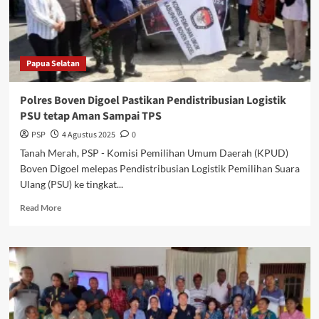
Listrik
Biogas
Pertama
di
Papua Selatan
Papua
Polres Boven Digoel Pastikan Pendistribusian Logistik
PSU tetap Aman Sampai TPS
PSP
4 Agustus 2025
0
Tanah Merah, PSP - Komisi Pemilihan Umum Daerah (KPUD)
Boven Digoel melepas Pendistribusian Logistik Pemilihan Suara
Ulang (PSU) ke tingkat...
Read
Read More
more
about
Polres
Boven
Digoel
Pastikan
Pendistribusian
Logistik