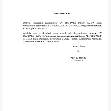
Polres
Mappi
Ikuti
Penyuluhan
Hukum
Oleh
Bidkum
Polda
Papua