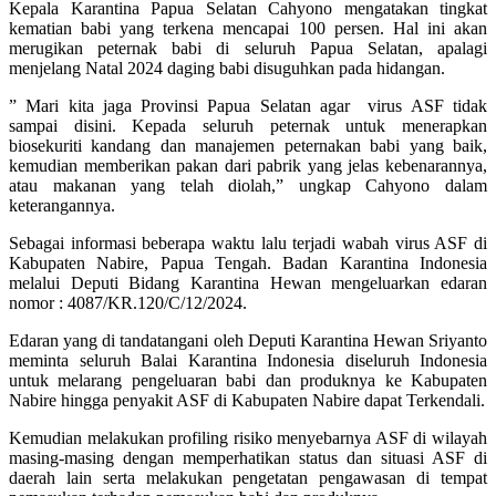
Kepala Karantina Papua Selatan Cahyono mengatakan tingkat
kematian babi yang terkena mencapai 100 persen. Hal ini akan
merugikan peternak babi di seluruh Papua Selatan, apalagi
menjelang Natal 2024 daging babi disuguhkan pada hidangan.
” Mari kita jaga Provinsi Papua Selatan agar virus ASF tidak
sampai disini. Kepada seluruh peternak untuk menerapkan
biosekuriti kandang dan manajemen peternakan babi yang baik,
kemudian memberikan pakan dari pabrik yang jelas kebenarannya,
atau makanan yang telah diolah,” ungkap Cahyono dalam
keterangannya.
Sebagai informasi beberapa waktu lalu terjadi wabah virus ASF di
Kabupaten Nabire, Papua Tengah. Badan Karantina Indonesia
melalui Deputi Bidang Karantina Hewan mengeluarkan edaran
nomor : 4087/KR.120/C/12/2024.
Edaran yang di tandatangani oleh Deputi Karantina Hewan Sriyanto
meminta seluruh Balai Karantina Indonesia diseluruh Indonesia
untuk melarang pengeluaran babi dan produknya ke Kabupaten
Nabire hingga penyakit ASF di Kabupaten Nabire dapat Terkendali.
Kemudian melakukan profiling risiko menyebarnya ASF di wilayah
masing-masing dengan memperhatikan status dan situasi ASF di
daerah lain serta melakukan pengetatan pengawasan di tempat