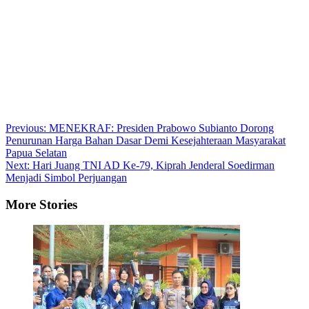
Post
Previous:
MENEKRAF: Presiden Prabowo Subianto Dorong
Penurunan Harga Bahan Dasar Demi Kesejahteraan Masyarakat
navigation
Papua Selatan
Next:
Hari Juang TNI AD Ke-79, Kiprah Jenderal Soedirman
Menjadi Simbol Perjuangan
More Stories