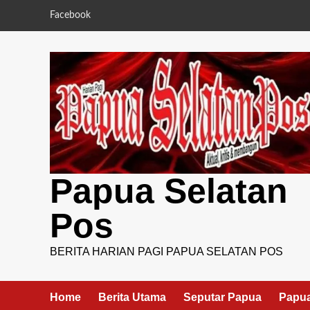
Skip
Facebook
to
content
Papua Selatan
Pos
BERITA HARIAN PAGI PAPUA SELATAN POS
Home
Berita Utama
Seputar Papua
Papua