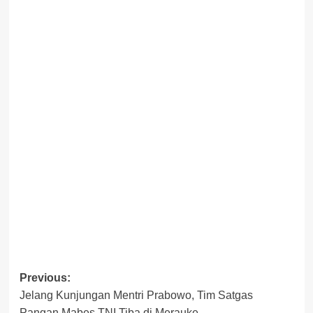
Post
Previous:
Jelang Kunjungan Mentri Prabowo, Tim Satgas
navigation
Pangan Mabes TNI Tiba di Merauke