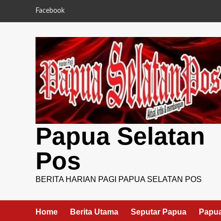
Skip
Facebook
to
content
Papua Selatan
Pos
BERITA HARIAN PAGI PAPUA SELATAN POS
Home
Berita Utama
Seputar Papua
Papua