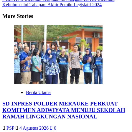
Kebubun : Ini Tahapan Akhir Pemilu Legislatif 2024
More Stories
Berita Utama
SD INPRES POLDER MERAUKE PERKUAT
KOMITMEN ADIWIYATA MENUJU SEKOLAH
RAMAH LINGKUNGAN NASIONAL
PSP
4 Agustus 2026
0