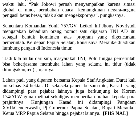
waktu lalu. “Pak Jokowi pernah menyampaikan karena situasi
global el nino, perubahan cuaca, kemungkinan negara-negara
pengasil beras besar, tidak akan mengekspornya”, pungkasnya.
Sementara Komandan Yonif 757/GV, Letkol Inf Jhony Novriyadi
mengatakan kehadiran orang nomor satu dijajaran TNI AD itu
sebagai bentuk komitmen atas program yang digencarkan
pemerintah. Ke depan Papua Selatan, khususnya Merauke dijadikan
lumbung pangan di Indonesia timur.
“Jadi kita mulai dari sini, masyarakat TNI, Polri hingga pemerintah
bisa bekerjasama membuka lahan yang selama ini tidur (tidak
difungsikan,red)”, ujarnya.
Lahan padi yang dipanen bersama Kepala Staf Angkatan Darat kali
ini seluas 34 hektar. Di sela-sela panen bersama itu, Kasad yang
didampingi para pejabat lainnya juga berkunjung ke Korem
174/ATW guna melihat sekaligus memberikan arahan kepada para
prajuritnya. Kunjungan Kasad ini didampingi Pangdam
XVII/Cenderwasih, Pj Gubernur Papua Selatan, Bupati Merauke,
Ketua MRP Papua Selatan hingga pejabat lainnya.
[FHS-NAL]