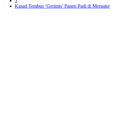
3
Kasad Tembus ‘Gerimis’ Panen Padi di Merauke