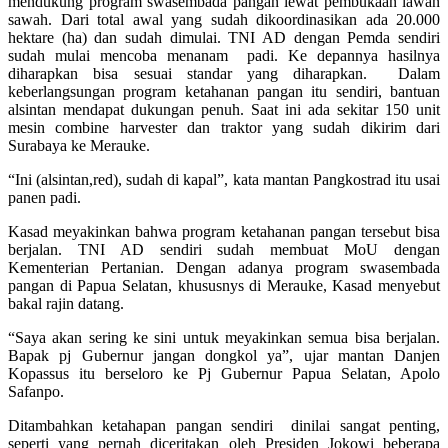
mendukung program swasembada pangan lewat pembukaan lawan
sawah. Dari total awal yang sudah dikoordinasikan ada 20.000
hektare (ha) dan sudah dimulai. TNI AD dengan Pemda sendiri
sudah mulai mencoba menanam padi. Ke depannya hasilnya
diharapkan bisa sesuai standar yang diharapkan. Dalam
keberlangsungan program ketahanan pangan itu sendiri, bantuan
alsintan mendapat dukungan penuh. Saat ini ada sekitar 150 unit
mesin combine harvester dan traktor yang sudah dikirim dari
Surabaya ke Merauke.
“Ini (alsintan,red), sudah di kapal”, kata mantan Pangkostrad itu usai
panen padi.
Kasad meyakinkan bahwa program ketahanan pangan tersebut bisa
berjalan. TNI AD sendiri sudah membuat MoU dengan
Kementerian Pertanian. Dengan adanya program swasembada
pangan di Papua Selatan, khususnys di Merauke, Kasad menyebut
bakal rajin datang.
“Saya akan sering ke sini untuk meyakinkan semua bisa berjalan.
Bapak pj Gubernur jangan dongkol ya”, ujar mantan Danjen
Kopassus itu berseloro ke Pj Gubernur Papua Selatan, Apolo
Safanpo.
Ditambahkan ketahapan pangan sendiri dinilai sangat penting,
seperti yang pernah diceritakan oleh Presiden Jokowi beberapa