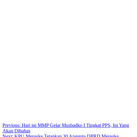
Post
Previous:
Hari ini MMP Gelar Musbadko I Tingkat PPS, Ini Yang
Akan Dibahas
navigation
Next:
KPU Merauke Tetapkan 30 Anggota DPRD Merauke,