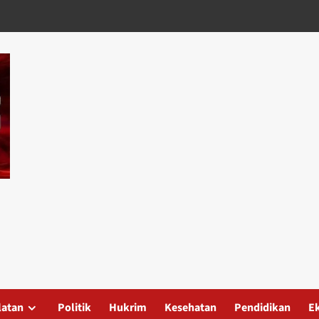
latan
Politik
Hukrim
Kesehatan
Pendidikan
E