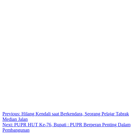
Post
Previous:
Hilang Kendali saat Berkendara, Seorang Pelajar Tabrak
Median Jalan
navigation
Next:
PUPR HUT Ke-76, Bupati : PUPR Berperan Penting Dalam
Pembangunan