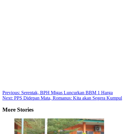
Post
Previous:
Serentak, BPH Migas Luncurkan BBM 1 Harga
Next:
PPS Didepan Mata, Romanus: Kita akan Segera Kumpul
navigation
More Stories