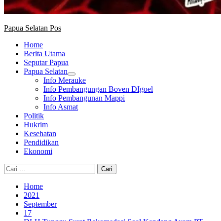
Papua Selatan Pos
Home
Berita Utama
Seputar Papua
Papua Selatan
Info Merauke
Info Pembangungan Boven DIgoel
Info Pembangunan Mappi
Info Asmat
Politik
Hukrim
Kesehatan
Pendidikan
Ekonomi
Cari
untuk:
Home
2021
September
17