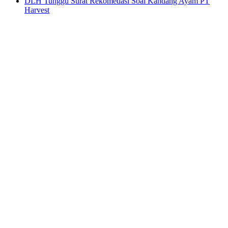
DLH Tunggu Surat Rekomedasi Soal Kandang Ayam PT
Harvest