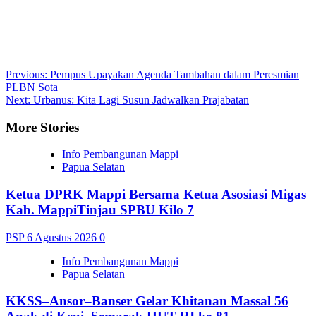
Post
Previous:
Pempus Upayakan Agenda Tambahan dalam Peresmian
PLBN Sota
navigation
Next:
Urbanus: Kita Lagi Susun Jadwalkan Prajabatan
More Stories
Info Pembangunan Mappi
Papua Selatan
Ketua DPRK Mappi Bersama Ketua Asosiasi Migas
Kab. MappiTinjau SPBU Kilo 7
PSP
6 Agustus 2026
0
Info Pembangunan Mappi
Papua Selatan
KKSS–Ansor–Banser Gelar Khitanan Massal 56