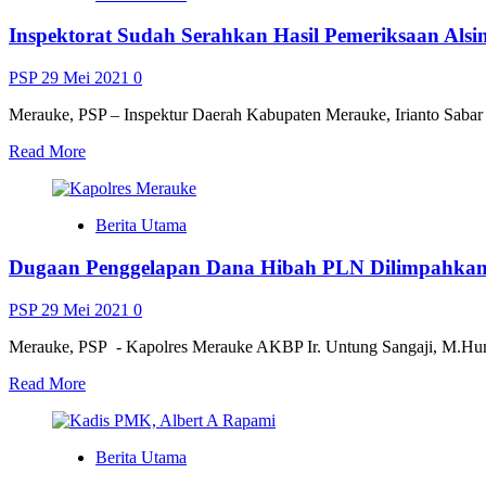
Polres
Inspektorat Sudah Serahkan Hasil Pemeriksaan Alsi
Pegunungan
Bintang
Diserang
PSP
29 Mei 2021
0
OTK
Merauke, PSP – Inspektur Daerah Kabupaten Merauke, Irianto Sabar
Read
Read More
more
about
Inspektorat
Berita Utama
Sudah
Serahkan
Dugaan Penggelapan Dana Hibah PLN Dilimpahkan
Hasil
Pemeriksaan
Alsintan
PSP
29 Mei 2021
0
Merauke, PSP - Kapolres Merauke AKBP Ir. Untung Sangaji, M.Hum
Read
Read More
more
about
Dugaan
Berita Utama
Penggelapan
Dana