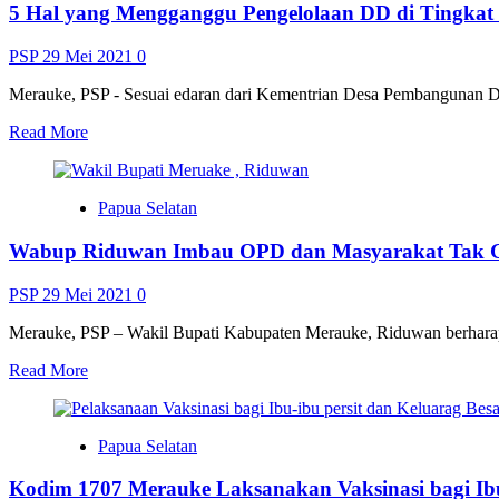
5 Hal yang Mengganggu Pengelolaan DD di Tingka
Hibah
PLN
Dilimpahkan
PSP
29 Mei 2021
0
ke
Kejaksaan
Merauke, PSP - Sesuai edaran dari Kementrian Desa Pembangunan Da
Read
Read More
more
about
5
Papua Selatan
Hal
yang
Wabup Riduwan Imbau OPD dan Masyarakat Tak Gel
Mengganggu
Pengelolaan
DD
PSP
29 Mei 2021
0
di
Tingkat
Merauke, PSP – Wakil Bupati Kabupaten Merauke, Riduwan berharap p
Kampung
Read
Read More
more
about
Wabup
Papua Selatan
Riduwan
Imbau
Kodim 1707 Merauke Laksanakan Vaksinasi bagi Ib
OPD