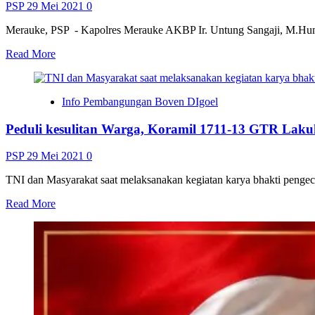
Masyarakat
PSP
29 Mei 2021
0
di
Kawasan
Merauke, PSP - Kapolres Merauke AKBP Ir. Untung Sangaji, M.Hum
Konservasi
Read
Read More
more
about
Kapolres
Info Pembangungan Boven DIgoel
Merauke
Berikan
Peduli kesulitan Warga, Koramil 1711-13 GTR Lak
bantuan
beras
kepada
PSP
29 Mei 2021
0
warga
Perbatasan
TNI dan Masyarakat saat melaksanakan kegiatan karya bhakti pengeco
RI-
Read
Read More
PNG
more
about
Peduli
kesulitan
Warga,
Koramil
1711-
13