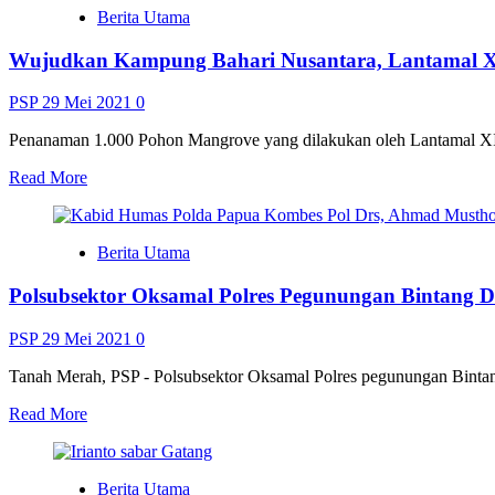
Berita Utama
Wujudkan Kampung Bahari Nusantara, Lantamal X
PSP
29 Mei 2021
0
Penanaman 1.000 Pohon Mangrove yang dilakukan oleh Lantamal XI 
Read
Read More
more
about
Wujudkan
Berita Utama
Kampung
Bahari
Polsubsektor Oksamal Polres Pegunungan Bintang 
Nusantara,
Lantamal
XI
PSP
29 Mei 2021
0
Tanam
1.000
Tanah Merah, PSP - Polsubsektor Oksamal Polres pegunungan Bintang
Pohon
Read
Read More
Mangrove
more
about
Polsubsektor
Berita Utama
Oksamal