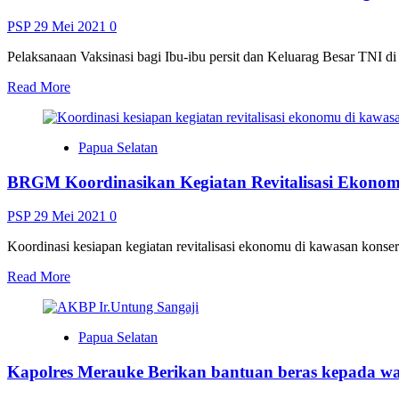
dan
Masyarakat
PSP
29 Mei 2021
0
Tak
Gelar
Pelaksanaan Vaksinasi bagi Ibu-ibu persit dan Keluarag Besar TNI 
Halal
Read
Read More
Bihalal
more
about
Kodim
Papua Selatan
1707
Merauke
BRGM Koordinasikan Kegiatan Revitalisasi Ekonom
Laksanakan
Vaksinasi
bagi
PSP
29 Mei 2021
0
Ibu
Persit
Koordinasi kesiapan kegiatan revitalisasi ekonomu di kawasan kons
dan
Read
Read More
KBT
more
about
BRGM
Papua Selatan
Koordinasikan
Kegiatan
Kapolres Merauke Berikan bantuan beras kepada w
Revitalisasi
Ekonomi