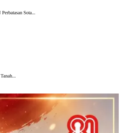
erbatasan Sota...
 Tanah...