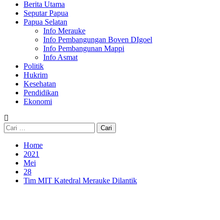
Berita Utama
Seputar Papua
Papua Selatan
Info Merauke
Info Pembangungan Boven DIgoel
Info Pembangunan Mappi
Info Asmat
Politik
Hukrim
Kesehatan
Pendidikan
Ekonomi
Cari
untuk:
Home
2021
Mei
28
Tim MIT Katedral Merauke Dilantik