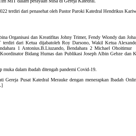
Tim MIT dalam perayaan Misa di Gereja Katedral.
2022 terdiri dari penasehat oleh Pastor Paroki Katedral Hendrikus
na Organisasi dan Kreatifitas Johny Trimer, Fendy Wiondy dan Joh
 terdiri dari Ketua dijabatoleh Roy Darsono, Wakil Ketua Alexande
, Bendahara 1 Antonius.B.Liuzando, Bendahara 2 Michael Ohoitimur
 Koordinator Bidang Humas dan Publikasi Joseph Albin Gebze dan K
ap muka dalam ibadah ditengah pandemi Covid-19.
asati Gereja Pusat Katedral Merauke dengan menerapkan Ibadah Onlin
L]