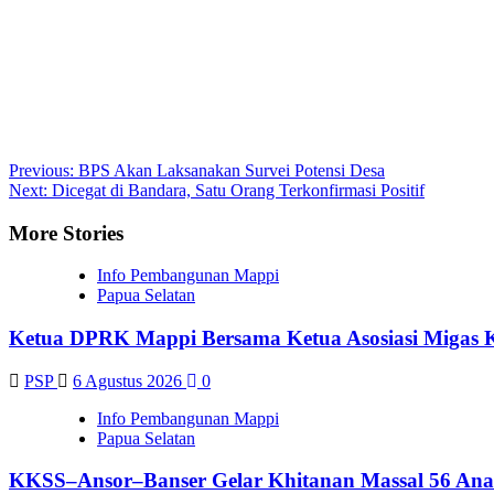
Post
Previous:
BPS Akan Laksanakan Survei Potensi Desa
Next:
Dicegat di Bandara, Satu Orang Terkonfirmasi Positif
navigation
More Stories
Info Pembangunan Mappi
Papua Selatan
Ketua DPRK Mappi Bersama Ketua Asosiasi Migas 
PSP
6 Agustus 2026
0
Info Pembangunan Mappi
Papua Selatan
KKSS–Ansor–Banser Gelar Khitanan Massal 56 Ana