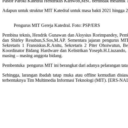
Pastor Paroki Katedral Hendrikus Kariwob,MSC bertindak melantik 
Adapun untuk struktur MIT Katedral untuk masa bakti 2021 hingga 
Pengurus MIT Gereja Katedral. Foto: PSP/ERS
Pembina teknis, Hendrik Gunawan dan Aloysius Rorimpandey, Pembi
dan Shirley Resubun,S.Sos,M.AP. Sementara jajaran pengurus MIT
Sekretaris 1 Fransiskus.R.Anitu, Sekretaris 2 Piter Ohoiwutun
Koordinator Bidang Hardware dan Kelistrikan Yoseph.H.Liuzando,
masing – masing anggota bidang.
Pembentuka pengurus MIT ini berangkat dari adanya pelarangan tat
Sehingga, larangan ibadah tatap muka atau offline kemudian disi
terbentuknya Tim Multimedia Informasi Teknologi (MIT). [ERS-NA