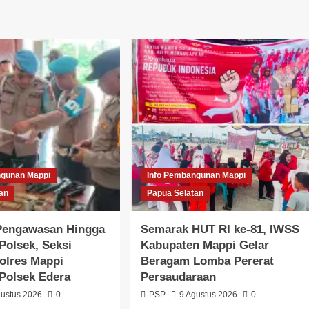
ngunan Mappi
Info Pembangunan Mappi
an
Papua Selatan
 Pengawasan Hingga
Semarak HUT RI ke-81, IWSS
 Polsek, Seksi
Kabupaten Mappi Gelar
olres Mappi
Beragam Lomba Pererat
Polsek Edera
Persaudaraan
gustus 2026
0
PSP
9 Agustus 2026
0