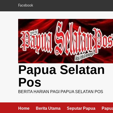
Skip
Facebook
to
content
Papua Selatan
Pos
BERITA HARIAN PAGI PAPUA SELATAN POS
Home
Berita Utama
Seputar Papua
Papua