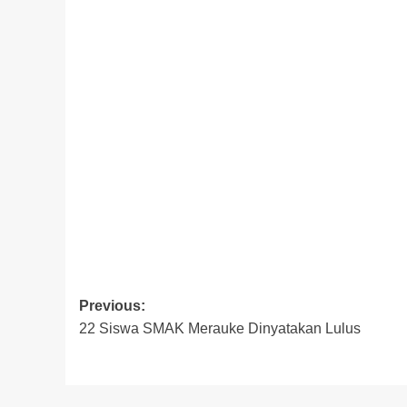
Post
Previous:
22 Siswa SMAK Merauke Dinyatakan Lulus
navigation