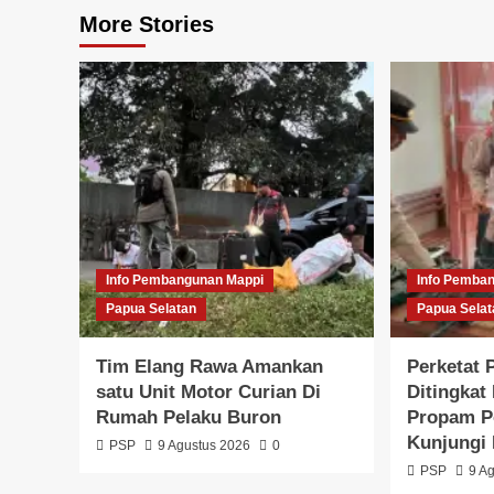
More Stories
Info Pembangunan Mappi
Info Pemba
Papua Selatan
Papua Selat
Tim Elang Rawa Amankan
Perketat
satu Unit Motor Curian Di
Ditingkat
Rumah Pelaku Buron
Propam P
Kunjungi 
PSP
9 Agustus 2026
0
PSP
9 A