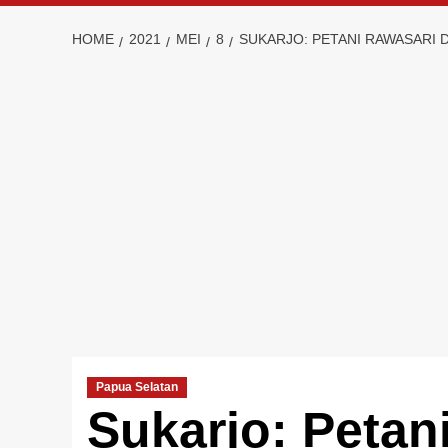
HOME
2021
MEI
8
SUKARJO: PETANI RAWASARI D
Papua Selatan
Sukarjo: Petan