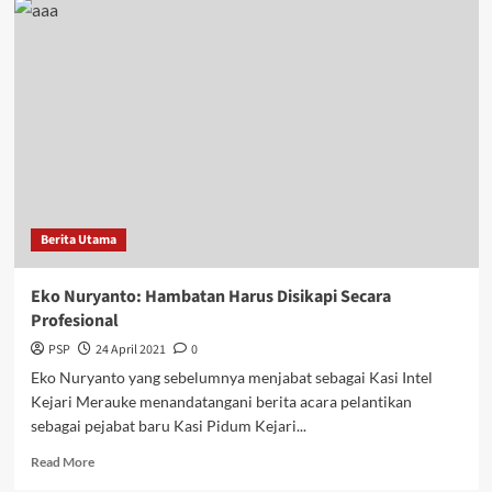
Riduwan:
Telkom
Telah
Satukan
Indonesia
Berita Utama
Eko Nuryanto: Hambatan Harus Disikapi Secara
Profesional
PSP
24 April 2021
0
Eko Nuryanto yang sebelumnya menjabat sebagai Kasi Intel
Kejari Merauke menandatangani berita acara pelantikan
sebagai pejabat baru Kasi Pidum Kejari...
Read
Read More
more