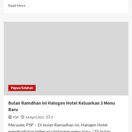
Read
Read More
more
about
Ramadhan
Berkah,
Swiss-
BelHotel
Merauke
Bagi-
Bagi
Takjil
Papua Selatan
Bulan Ramdhan ini Halogen Hotel Keluarkan 3 Menu
Baru
PSP
24 April 2021
0
Merauke, PSP – Di bulan Ramadhan ini, Halogen Hotel
menghadirkan beberapa hidangan menu baru. “ Di bulan