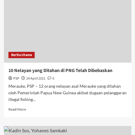
Dibawah
Naungan
Dinsos
Dinonaktifkan
Berita Utama
10 Nelayan yang Ditahan di PNG Telah Dibebaskan
PSP
24 April 2021
0
Merauke, PSP – 12 orang nelayan asal Merauke yang ditahan
oleh Pemerintah Papua New Guinea akibat dugaan pelanggaran
illegal fishing...
Read
Read More
more
about
10
Nelayan