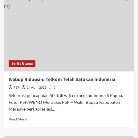
Bansos
Ditentukan
Kementerian
Berita Utama
Wabup Riduwan: Telkom Telah Satukan Indonesia
PSP
24 April 2021
0
Selebrasi pencapaian 50 titik wifi cornee indihome di Papua.
Foto: PSP/WEND Merauke, PSP – Wakil Bupati Kabupaten
Merauke beri apresiasi...
Read
Read More
more
about
Wabup