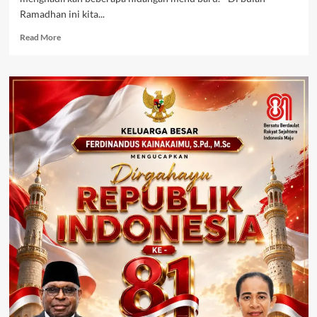
Ramadhan ini kita...
Read
Read More
more
about
Bulan
Ramdhan
ini
Halogen
Hotel
Keluarkan
3
Menu
Baru