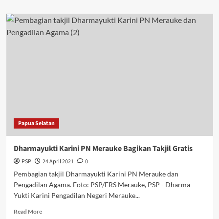
about
Eko
Nuryanto:
Hambatan
Harus
Disikapi
Secara
Profesional
Papua Selatan
Dharmayukti Karini PN Merauke Bagikan Takjil Gratis
PSP
24 April 2021
0
Pembagian takjil Dharmayukti Karini PN Merauke dan
Pengadilan Agama. Foto: PSP/ERS Merauke, PSP - Dharma
Yukti Karini Pengadilan Negeri Merauke...
Read
Read More