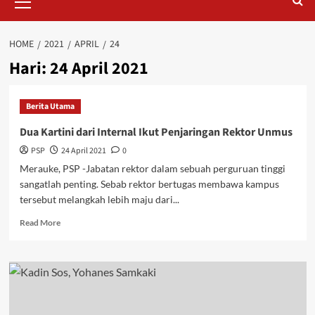
Menu
HOME
2021
APRIL
24
Hari:
24 April 2021
Berita Utama
Dua Kartini dari Internal Ikut Penjaringan Rektor Unmus
PSP
24 April 2021
0
Merauke, PSP -Jabatan rektor dalam sebuah perguruan tinggi
sangatlah penting. Sebab rektor bertugas membawa kampus
tersebut melangkah lebih maju dari...
Read
Read More
more
about
Dua
Kartini
dari
Internal
Ikut