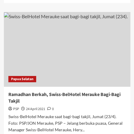
more
about
Dharmayukti
Karini
PN
Merauke
Bagikan
Takjil
Gratis
Papua Selatan
Ramadhan Berkah, Swiss-BelHotel Merauke Bagi-Bagi
Takjil
PSP
24 April 2021
0
Swiss-BelHotel Merauke saat bagi-bagi takjil, Jumat (23/4).
Foto: PSP/JON Merauke, PSP – Jelang berbuka puasa, General
Manager Swiss-BelHotel Merauke, Hery...