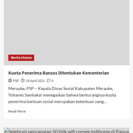
yang
Ditahan
di
PNG
Telah
Dibebaskan
Berita Utama
Kuota Penerima Bansos Ditentukan Kementerian
PSP
24 April 2021
0
Merauke, PSP – Kepala Dinas Sosial Kabupaten Merauke,
Yohanes Samkakai menegaskan bahwa berkurangnya kuota
penerima bantuan sosial merupakan ketentuan yang...
Read
Read More
more
about
Kuota
Penerima