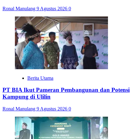
Ronal Manulang
9 Agustus 2026
0
Berita Utama
PT BIA Ikut Pameran Pembangunan dan Potensi
Kampung di Ulilin
Ronal Manulang
9 Agustus 2026
0