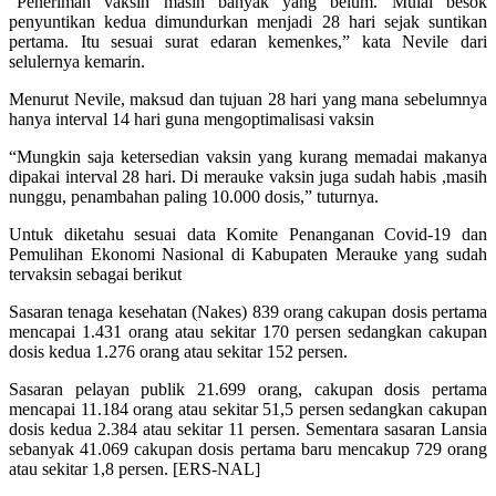
“Peneriman vaksin masih banyak yang belum. Mulai besok
penyuntikan kedua dimundurkan menjadi 28 hari sejak suntikan
pertama. Itu sesuai surat edaran kemenkes,” kata Nevile dari
selulernya kemarin.
Menurut Nevile, maksud dan tujuan 28 hari yang mana sebelumnya
hanya interval 14 hari guna mengoptimalisasi vaksin
“Mungkin saja ketersedian vaksin yang kurang memadai makanya
dipakai interval 28 hari. Di merauke vaksin juga sudah habis ,masih
nunggu, penambahan paling 10.000 dosis,” tuturnya.
Untuk diketahu sesuai data Komite Penanganan Covid-19 dan
Pemulihan Ekonomi Nasional di Kabupaten Merauke yang sudah
tervaksin sebagai berikut
Sasaran tenaga kesehatan (Nakes) 839 orang cakupan dosis pertama
mencapai 1.431 orang atau sekitar 170 persen sedangkan cakupan
dosis kedua 1.276 orang atau sekitar 152 persen.
Sasaran pelayan publik 21.699 orang, cakupan dosis pertama
mencapai 11.184 orang atau sekitar 51,5 persen sedangkan cakupan
dosis kedua 2.384 atau sekitar 11 persen. Sementara sasaran Lansia
sebanyak 41.069 cakupan dosis pertama baru mencakup 729 orang
atau sekitar 1,8 persen. [ERS-NAL]